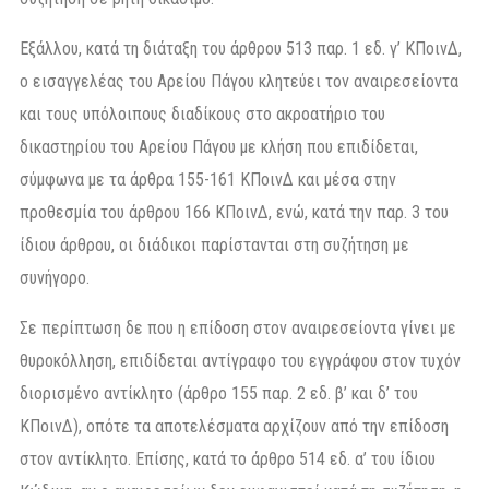
Εξάλλου, κατά τη διάταξη του άρθρου 513 παρ. 1 εδ. γ’ ΚΠοινΔ,
ο εισαγγελέας του Αρείου Πάγου κλητεύει τον αναιρεσείοντα
και τους υπόλοιπους διαδίκους στο ακροατήριο του
δικαστηρίου του Αρείου Πάγου με κλήση που επιδίδεται,
σύμφωνα με τα άρθρα 155-161 ΚΠοινΔ και μέσα στην
προθεσμία του άρθρου 166 ΚΠοινΔ, ενώ, κατά την παρ. 3 του
ίδιου άρθρου, οι διάδικοι παρίστανται στη συζήτηση με
συνήγορο.
Σε περίπτωση δε που η επίδοση στον αναιρεσείοντα γίνει με
θυροκόλληση, επιδίδεται αντίγραφο του εγγράφου στον τυχόν
διορισμένο αντίκλητο (άρθρο 155 παρ. 2 εδ. β’ και δ’ του
ΚΠοινΔ), οπότε τα αποτελέσματα αρχίζουν από την επίδοση
στον αντίκλητο. Επίσης, κατά το άρθρο 514 εδ. α’ του ίδιου