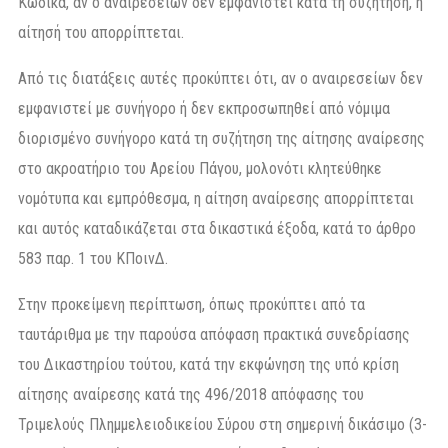
Κώδικα, αν ο αναιρεσείων δεν εμφανιστεί κατά τη συζήτηση, η
αίτησή του απορρίπτεται.
Από τις διατάξεις αυτές προκύπτει ότι, αν ο αναιρεσείων δεν
εμφανιστεί με συνήγορο ή δεν εκπροσωπηθεί από νόμιμα
διορισμένο συνήγορο κατά τη συζήτηση της αίτησης αναίρεσης
στο ακροατήριο του Αρείου Πάγου, μολονότι κλητεύθηκε
νομότυπα και εμπρόθεσμα, η αίτηση αναίρεσης απορρίπτεται
και αυτός καταδικάζεται στα δικαστικά έξοδα, κατά το άρθρο
583 παρ. 1 του ΚΠοινΔ.
Στην προκείμενη περίπτωση, όπως προκύπτει από τα
ταυτάριθμα με την παρούσα απόφαση πρακτικά συνεδρίασης
του Δικαστηρίου τούτου, κατά την εκφώνηση της υπό κρίση
αίτησης αναίρεσης κατά της 496/2018 απόφασης του
Τριμελούς Πλημμελειοδικείου Σύρου στη σημερινή δικάσιμο (3-