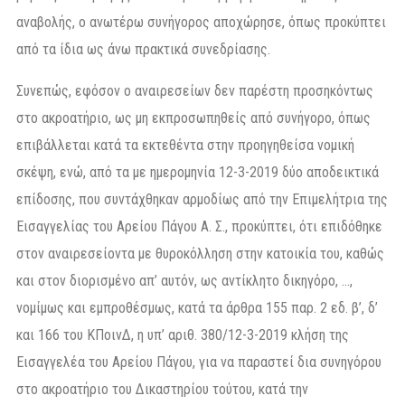
αναβολής, ο ανωτέρω συνήγορος αποχώρησε, όπως προκύπτει
από τα ίδια ως άνω πρακτικά συνεδρίασης.
Συνεπώς, εφόσον ο αναιρεσείων δεν παρέστη προσηκόντως
στο ακροατήριο, ως μη εκπροσωπηθείς από συνήγορο, όπως
επιβάλλεται κατά τα εκτεθέντα στην προηγηθείσα νομική
σκέψη, ενώ, από τα με ημερομηνία 12-3-2019 δύο αποδεικτικά
επίδοσης, που συντάχθηκαν αρμοδίως από την Επιμελήτρια της
Εισαγγελίας του Αρείου Πάγου Α. Σ., προκύπτει, ότι επιδόθηκε
στον αναιρεσείοντα με θυροκόλληση στην κατοικία του, καθώς
και στον διορισμένο απ’ αυτόν, ως αντίκλητο δικηγόρο, …,
νομίμως και εμπροθέσμως, κατά τα άρθρα 155 παρ. 2 εδ. β’, δ’
και 166 του ΚΠοινΔ, η υπ’ αριθ. 380/12-3-2019 κλήση της
Εισαγγελέα του Αρείου Πάγου, για να παραστεί δια συνηγόρου
στο ακροατήριο του Δικαστηρίου τούτου, κατά την