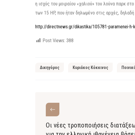
η ισχύς του μοιραίου «χαλιού» του λούνα παρκ στο
των 15 HP, που ήταν δηλωμένο στις αρχές, δηλαδ
http://directnews.gr/dikastika/105781-paramenei-h-k
Post Views:
388
Δικηγόρος
Κυριάκος Κόκκινος
Ποινικ
Οι νέες τροποποιήσεις διατάξε
για την ελληνική ιθαγένεια βάσε