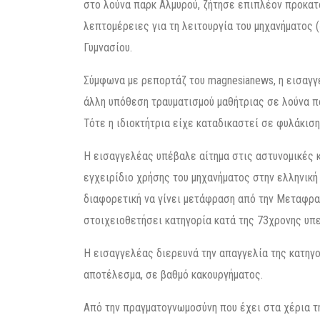
στο λούνα παρκ Αλμυρού, ζήτησε επιπλέον προκατα
λεπτομέρειες για τη λειτουργία του μηχανήματος 
Γυμνασίου.
Σύμφωνα με ρεπορτάζ του magnesianews, η εισαγγ
άλλη υπόθεση τραυματισμού μαθήτριας σε λούνα πα
Τότε η ιδιοκτήτρια είχε καταδικαστεί σε φυλάκιση
Η εισαγγελέας υπέβαλε αίτημα στις αστυνομικές κ
εγχειρίδιο χρήσης του μηχανήματος στην ελληνική
διαφορετική να γίνει μετάφραση από την Μεταφρα
στοιχειοθετήσει κατηγορία κατά της 73χρονης υπε
Η εισαγγελέας διερευνά την απαγγελία της κατηγ
αποτέλεσμα, σε βαθμό κακουργήματος.
Από την πραγματογνωμοσύνη που έχει στα χέρια τη