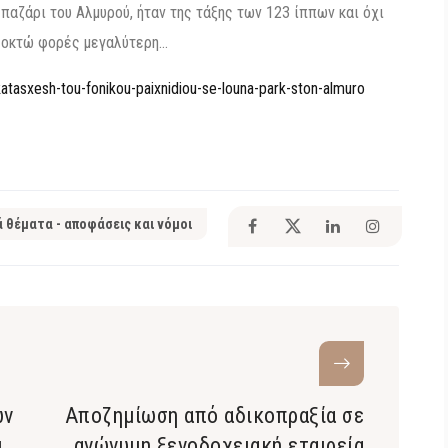
 παζάρι του Αλμυρού, ήταν της τάξης των 123 ίππων και όχι
ή οκτώ φορές μεγαλύτερη…
atasxesh-tou-fonikou-paixnidiou-se-louna-park-ston-almuro
ά θέματα - αποφάσεις και νόμοι
ων
Αποζημίωση από αδικοπραξία σε
ι
ανώνυμη ξενοδοχειακή εταιρεία