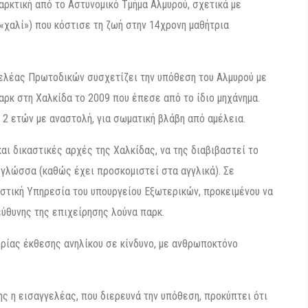
ρκτική από το Αστυνομικό Τμήμα Αλμυρού, σχετικά με
(«χαλί») που κόστισε τη ζωή στην 14χρονη μαθήτρια
ελέας Πρωτοδικών συσχετίζει την υπόθεση του Αλμυρού με
ρκ στη Χαλκίδα το 2009 που έπεσε από το ίδιο μηχάνημα.
 2 ετών με αναστολή, για σωματική βλάβη από αμέλεια.
αι δικαστικές αρχές της Χαλκίδας, να της διαβιβαστεί το
 γλώσσα (καθώς έχει προσκομιστεί στα αγγλικά). Σε
στική Υπηρεσία του υπουργείου Εξωτερικών, προκειμένου να
ύθυνης της επιχείρησης λούνα παρκ.
ορίας έκθεσης ανηλίκου σε κίνδυνο, με ανθρωποκτόνο
ς η εισαγγελέας, που διερευνά την υπόθεση, προκύπτει ότι