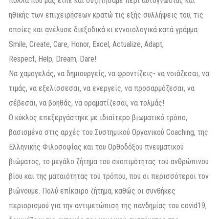
πολλά που μας είπε και συζητήσαμε περί αυτογνωσίας και
ηθικής των επιχειρήσεων κρατώ τις εξής συλλήψεις του, τις
οποίες και ανέλυσε διεξοδικά κι εννοιολογικά κατά γράμμα:
Smile, Create, Care, Honor, Excel, Actualize, Adapt,
Respect, Help, Dream, Dare!
Να χαμογελάς, να δημιουργείς, να φροντίζεις- να νοιάζεσαι, να
τιμάς, να εξελίσσεσαι, να ενεργείς, να προσαρμόζεσαι, να
σέβεσαι, να βοηθάς, να οραματίζεσαι, να τολμάς!
Ο κύκλος επεξεργάστηκε με ιδιαίτερο βιωματικό τρόπο,
βασισμένο στις αρχές του Συστημικού Οργανικού Coaching, της
Ελληνικής Φιλοσοφίας και του Ορθοδόξου πνευματικού
βιώματος, το μεγάλο ζήτημα του σκοπιμότητας του ανθρώπινου
βίου και της ματαιότητας του τρόπου, που οι περισσότεροι τον
βιώνουμε. Πολύ επίκαιρο ζήτημα, καθώς οι συνθήκες
περιορισμού για την αντιμετώπιση της πανδημίας του covid19,