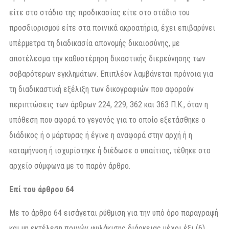
είτε στο στάδιο της προδικασίας είτε στο στάδιο του
προσδιορισμού είτε στα ποινικά ακροατήρια, έχει επιβαρύνει
υπέρμετρα τη διαδικασία απονομής δικαιοσύνης, με
αποτέλεσμα την καθυστέρηση δικαστικής διερεύνησης των
σοβαρότερων εγκλημάτων. Επιπλέον λαμβάνεται πρόνοια για
τη διαδικαστική εξέλιξη των δικογραφιών που αφορούν
περιπτώσεις των άρθρων 224, 229, 362 και 363 Π.Κ., όταν η
υπόθεση που αφορά το γεγονός για το οποίο εξετάσθηκε ο
διάδικος ή ο μάρτυρας ή έγινε η αναφορά στην αρχή ή η
καταμήνυση ή ισχυρίστηκε ή διέδωσε ο υπαίτιος, τέθηκε στο
αρχείο σύμφωνα με το παρόν άρθρο.
Επί του άρθρου 64
Με το άρθρο 64 εισάγεται ρύθμιση για την υπό όρο παραγραφή
και μη εκτέλεση ποινών φυλάκισης διάρκειας μέχρι έξι (6)