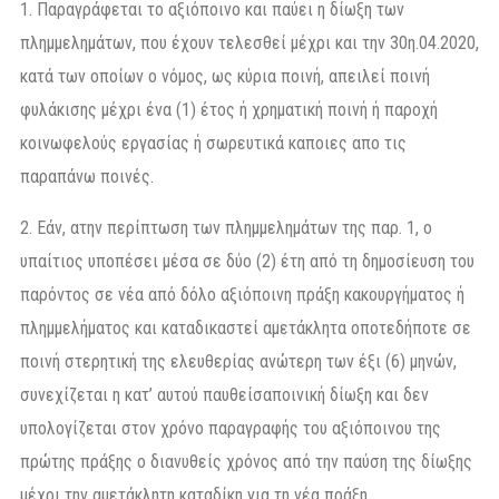
1. Παραγράφεται το αξιόποινο και παύει η δίωξη των
πλημμελημάτων, που έχουν τελεσθεί μέχρι και την 30η.04.2020,
κατά των οποίων ο νόμος, ως κύρια ποινή, απειλεί ποινή
φυλάκισης μέχρι ένα (1) έτος ή χρηματική ποινή ή παροχή
κοινωφελούς εργασίας ή σωρευτικά καποιες απο τις
παραπάνω ποινές.
2. Εάν, ατην περίπτωση των πλημμελημάτων της παρ. 1, ο
υπαίτιος υποπέσει μέσα σε δύο (2) έτη από τη δημοσίευση του
παρόντος σε νέα από δόλο αξιόποινη πράξη κακουργήματος ή
πλημμελήματος και καταδικαστεί αμετάκλητα οποτεδήποτε σε
ποινή στερητική της ελευθερίας ανώτερη των έξι (6) μηνών,
συνεχίζεται η κατ’ αυτού παυθείσαποινική δίωξη και δεν
υπολογίζεται στον χρόνο παραγραφής του αξιόποινου της
πρώτης πράξης ο διανυθείς χρόνος από την παύση της δίωξης
μέχρι την αμετάκλητη καταδίκη για τη νέα πράξη.