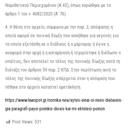
Νομοθετικού Περιεχομένου (Α 42), όπως κυρώθηκε με το
άρθρο 1 του ν. 4682/2020 (Α’ 76).
4. Η θέση στο αρχείο, σύμφωνα με την παρ. 2, απόφασης η
οποία αφορά σε ποινική δίωξη που ασκήθηκε για γεγονός για
τα οποίο εξετάσθη κε ο διάδικος ή ο μάρτυρας ή έγινε η
αναφορά στην αρχή ή η καταμήνυση ή ισχυρίστηκε ή διέδωσε ο
υπαίτιος, δεν αποτελεί το τέλος της ποινικής δίωξης κατά τη
διάταξη του άρθρου 59 παρ. 2 ΚΠΔ. Στην περίπτωση αυτή το
τέλος της ποινικής δίωξης επέρχεται όταν η απόφαση που
τέθηκε στο αρχείο καταστεί αμετάκλητη.
https://www.lawspot.gr/nomika-nea/aytes-einai-oi-nees-diataxeis-
gia-paragrafi-paysi-poinikis-dioxis-kai-mi-ektelesi-poinon
Post Views:
531