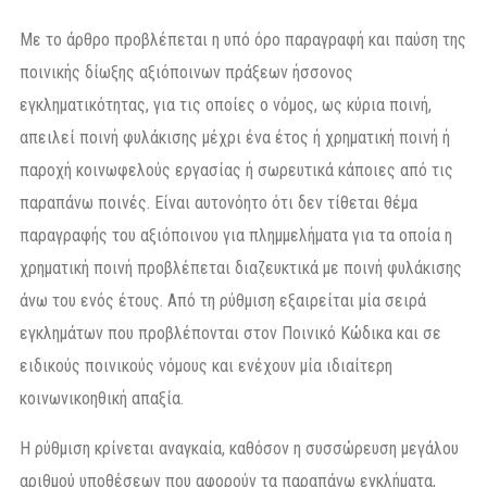
Με το άρθρο προβλέπεται η υπό όρο παραγραφή και παύση της
ποινικής δίωξης αξιόποινων πράξεων ήσσονος
εγκληματικότητας, για τις οποίες ο νόμος, ως κύρια ποινή,
απειλεί ποινή φυλάκισης μέχρι ένα έτος ή χρηματική ποινή ή
παροχή κοινωφελούς εργασίας ή σωρευτικά κάποιες από τις
παραπάνω ποινές. Είναι αυτονόητο ότι δεν τίθεται θέμα
παραγραφής του αξιόποινου για πλημμελήματα για τα οποία η
χρηματική ποινή προβλέπεται διαζευκτικά με ποινή φυλάκισης
άνω του ενός έτους. Από τη ρύθμιση εξαιρείται μία σειρά
εγκλημάτων που προβλέπονται στον Ποινικό Κώδικα και σε
ειδικούς ποινικούς νόμους και ενέχουν μία ιδιαίτερη
κοινωνικοηθική απαξία.
Η ρύθμιση κρίνεται αναγκαία, καθόσον η συσσώρευση μεγάλου
αριθμού υποθέσεων που αφορούν τα παραπάνω εγκλήματα,