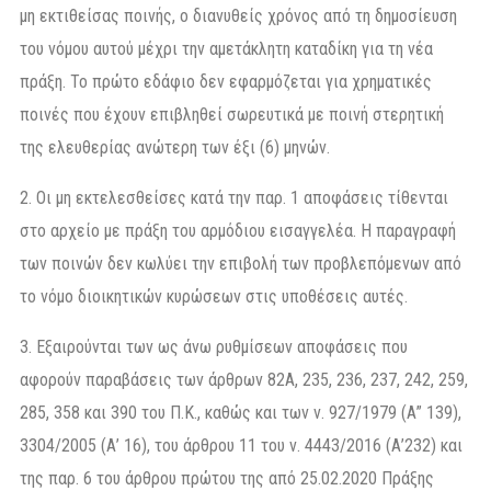
μη εκτιθείσας ποινής, ο διανυθείς χρόνος από τη δημοσίευση
του νόμου αυτού μέχρι την αμετάκλητη καταδίκη για τη νέα
πράξη. Το πρώτο εδάφιο δεν εφαρμόζεται για χρηματικές
ποινές που έχουν επιβληθεί σωρευτικά με ποινή στερητική
της ελευθερίας ανώτερη των έξι (6) μηνών.
2. Οι μη εκτελεσθείσες κατά την παρ. 1 αποφάσεις τίθενται
στο αρχείο με πράξη του αρμόδιου εισαγγελέα. Η παραγραφή
των ποινών δεν κωλύει την επιβολή των προβλεπόμενων από
το νόμο διοικητικών κυρώσεων στις υποθέσεις αυτές.
3. Εξαιρούνται των ως άνω ρυθμίσεων αποφάσεις που
αφορούν παραβάσεις των άρθρων 82Α, 235, 236, 237, 242, 259,
285, 358 και 390 του Π.Κ., καθώς και των ν. 927/1979 (Α” 139),
3304/2005 (Α’ 16), του άρθρου 11 του ν. 4443/2016 (Α’232) και
της παρ. 6 του άρθρου πρώτου της από 25.02.2020 Πράξης