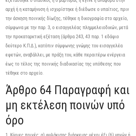
εξετάσθηκε ο διάδικος ή ο μάρτυρας ή έγινε η αναφορά στην
αρχή ή η καταμήνυση ή ισχυρίστηκε ή διέδωσε ο υπαίτιος, πριν
την άσκηση ποινικής δίωξης, τέθηκε η δικογραφία στο αρχείο,
σύμφωνα με την παρ. 3, ο εισαγγελέας πλημμελειοδικών, μετά
την προκαταρκτική εξέταση (άρθρα 243, 43 παρ. 1 εδάφιο
δεύτερο Κ.Π.Δ.), κατόπιν σύμφωνης γνώμης του εισαγγελέα
εφετών, αναβάλλει, με πράξη του, κάθε περαιτέρω ενέργεια
έως το τέλος της ποινικής διαδικασίας της υπόθεσης που
τέθηκε στο αρχείο.
Άρθρο 64 Παραγραφή και
μη εκτέλεση ποινών υπό
όρο
1. Κύριες ποινές: α) φυλάκισης διάρκειας μέχρι έξι (6) μηνών ή