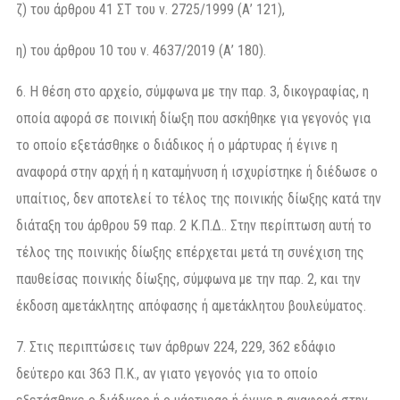
ζ) του άρθρου 41 ΣΤ του ν. 2725/1999 (Α’ 121),
η) του άρθρου 10 του ν. 4637/2019 (Α’ 180).
6. Η θέση στο αρχείο, σύμφωνα με την παρ. 3, δικογραφίας, η
οποία αφορά σε ποινική δίωξη που ασκήθηκε για γεγονός για
το οποίο εξετάσθηκε ο διάδικος ή ο μάρτυρας ή έγινε η
αναφορά στην αρχή ή η καταμήνυση ή ισχυρίστηκε ή διέδωσε ο
υπαίτιος, δεν αποτελεί το τέλος της ποινικής δίωξης κατά την
διάταξη του άρθρου 59 παρ. 2 Κ.Π.Δ.. Στην περίπτωση αυτή το
τέλος της ποινικής δίωξης επέρχεται μετά τη συνέχιση της
παυθείσας ποινικής δίωξης, σύμφωνα με την παρ. 2, και την
έκδοση αμετάκλητης απόφασης ή αμετάκλητου βουλεύματος.
7. Στις περιπτώσεις των άρθρων 224, 229, 362 εδάφιο
δεύτερο και 363 Π.Κ., αν γιατο γεγονός για το οποίο