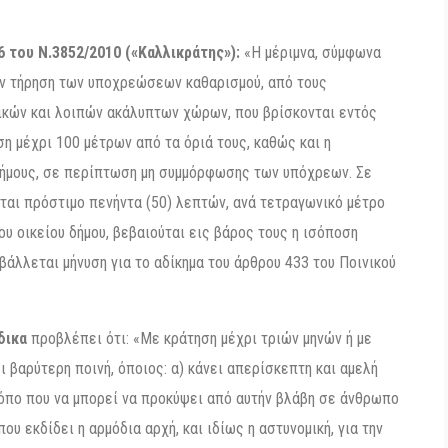
6 του Ν.3852/2010 («Καλλικράτης»):
«Η μέριμνα, σύμφωνα
την τήρηση των υποχρεώσεων καθαρισμού, από τους
δικών και λοιπών ακάλυπτων χώρων, που βρίσκονται εντός
 μέχρι 100 μέτρων από τα όριά τους, καθώς και η
ήμους, σε περίπτωση μη συμμόρφωσης των υπόχρεων. Σε
αι πρόστιμο πενήντα (50) λεπτών, ανά τετραγωνικό μέτρο
ου οικείου δήμου, βεβαιούται εις βάρος τους η ισόποση
βάλλεται μήνυση για το αδίκημα του άρθρου 433 του Ποινικού
δικα
προβλέπει ότι: «Με κράτηση μέχρι τριών μηνών ή με
ι βαρύτερη ποινή, όποιος: α) κάνει απερίσκεπτη και αμελή
όπο που να μπορεί να προκύψει από αυτήν βλάβη σε άνθρωπο
ου εκδίδει η αρμόδια αρχή, και ιδίως η αστυνομική, για την