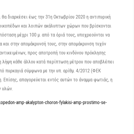
ι θα διαρκέσει έως την 31η Οκτωβρίου 2020 η αντιπυρική
ς οικοπέδων και λοιπών ακάλυπτων χώρων που βρίσκονται
όσταση μέχρι 100 μ. από τα όριά τους, υποχρεούνται να
 και στην απομάκρυνσή τους, στην απομάκρυνση τυχόν
αντικειμένων, προς αποτροπή του κινδύνου πρόκλησης
τη λήψη κάθε άλλου κατά περίπτωση μέτρου που αποβλέπει
πό πυρκαγιά σύμφωνα με την υπ. αρίθμ. 4/2012 (ΦΕΚ
. Επίσης, απαγορεύεται εντός αυτών το άναμμα φωτιάς, η
 υλών.
oikopedon-amp-akalypton-choron-fylakisi-amp-prostimo-se-