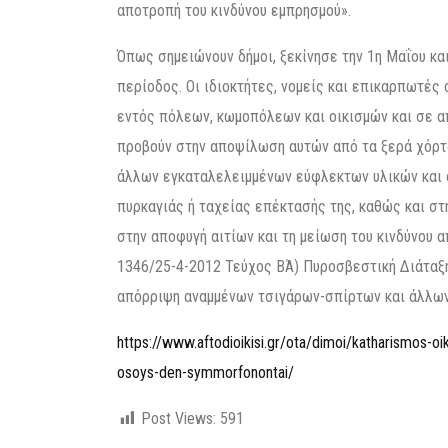
αποτροπή του κινδύνου εμπρησμού».
Όπως σημειώνουν δήμοι, ξεκίνησε την 1η Μαΐου κα
περίοδος. Οι ιδιοκτήτες, νομείς και επικαρπωτέ
εντός πόλεων, κωμοπόλεων και οικισμών και σε απ
προβούν στην αποψίλωση αυτών από τα ξερά χόρτα
άλλων εγκαταλελειμμένων εύφλεκτων υλικών και 
πυρκαγιάς ή ταχείας επέκτασής της, καθώς και σ
στην αποφυγή αιτίων και τη μείωση του κινδύνου α
1346/25-4-2012 Τεύχος ΒΆ) Πυροσβεστική Διάταξη
απόρριψη αναμμένων τσιγάρων-σπίρτων και άλλων
https://www.aftodioikisi.gr/ota/dimoi/katharismos-
osoys-den-symmorfonontai/
Post Views:
591