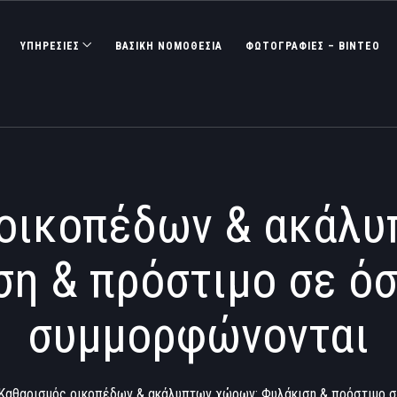
ΥΠΗΡΕΣΙΕΣ
ΒΑΣΙΚΉ ΝΟΜΟΘΕΣΊΑ
ΦΩΤΟΓΡΑΦΊΕΣ – ΒΊΝΤΕΟ
 οικοπέδων & ακάλυ
η & πρόστιμο σε ό
συμμορφώνονται
Καθαρισμός οικοπέδων & ακάλυπτων χώρων: Φυλάκιση & πρόστιμο σ