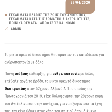
29/04/2020
ΕΓΚΛΉΜΑΤΑ ΒΛΆΒΗΣ ΤΗΣ ΖΩΉΣ ΤΟΥ ΑΝΘΡΏΠΟΥ
ΕΓΚΛΉΜΑΤΑ ΚΑΤΆ ΤΗΣ ΣΩΜΑΤΙΚΉΣ ΑΚΕΡΑΙΌΤΗΤΑΣ
ΠΟΙΝΙΚΆ ΘΈΜΑΤΑ - ΑΠΟΦΆΣΕΙΣ ΚΑΙ ΝΌΜΟΙ
ADMIN
Το μικτό ορκωτό δικαστήριο Θεσπρωτίας τον καταδίκασε για
ανθρωποκτονία με δόλο
Ποινή
ισόβιας
κάθειρξης για
ανθρωποκτονία
με δόλο,
επέβαλε αργά το βράδυ, το μικτό ορκωτό δικαστήριο
Θεσπρωτίας
στον 52χρονο Αλβανό Α.Π., ο οποίος την
Πρωτοχρονιά του 2019, είχε δολοφονήσει την 28χρονη κόρη
του Αντζελίνα και στην συνέχεια, για να εξαφανίσει τα ίχνη
της, την είχε θάψει στον κήπο του σπιτιού όπου διέμενε.