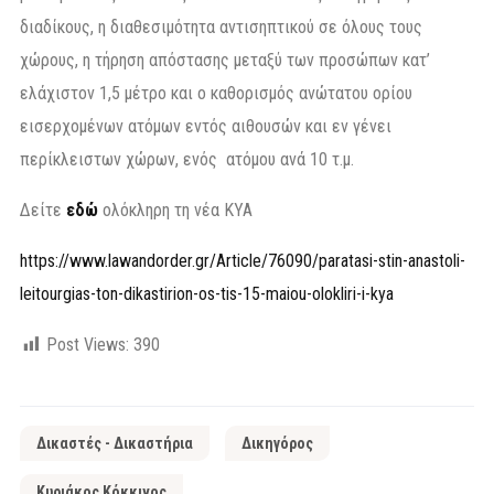
διαδίκους, η διαθεσιμότητα αντισηπτικού σε όλους τους
χώρους, η τήρηση απόστασης μεταξύ των προσώπων κατ’
ελάχιστον 1,5 μέτρο και ο καθορισμός ανώτατου ορίου
εισερχομένων ατόμων εντός αιθουσών και εν γένει
περίκλειστων χώρων, ενός ατόμου ανά 10 τ.μ.
Δείτε
εδώ
ολόκληρη τη νέα ΚΥΑ
https://www.lawandorder.gr/Article/76090/paratasi-stin-anastoli-
leitourgias-ton-dikastirion-os-tis-15-maiou-olokliri-i-kya
Post Views:
390
Δικαστές - Δικαστήρια
Δικηγόρος
Κυριάκος Κόκκινος