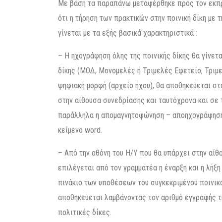
Με βάση τα παραπάνω μεταφέρθηκε προς τον εκπρ
ότι η τήρηση των πρακτικών στην ποινική δίκη με
γίνεται με τα εξής βασικά χαρακτηριστικά :
– Η ηχογράφηση όλης της ποινικής δίκης θα γίνε
δίκης (ΜΟΔ, Μονομελές ή Τριμελές Εφετείο, Τριμε
ψηφιακή μορφή (αρχείο ήχου), θα αποθηκεύεται στ
στην αίθουσα συνεδρίασης και ταυτόχρονα και σε 
παράλληλα η απομαγνητοφώνηση – αποηχογράφηση,
κείμενο word.
– Από την οθόνη του Η/Υ που θα υπάρχει στην αίθ
επιλέγεται από τον γραμματέα η έναρξη και η λήξ
πινάκιο των υποθέσεων του συγκεκριμένου ποινικο
αποθηκεύεται λαμβάνοντας τον αριθμό εγγραφής τ
πολιτικές δίκες.