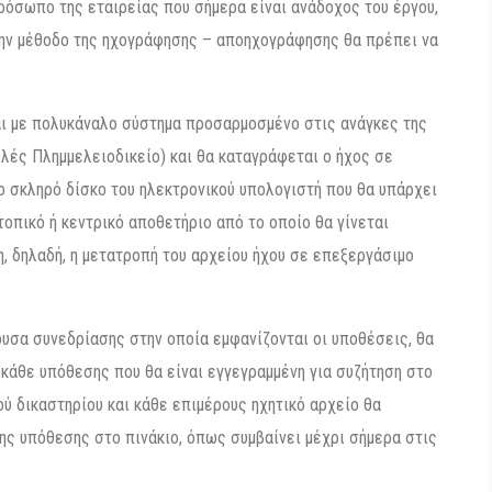
όσωπο της εταιρείας που σήμερα είναι ανάδοχος του έργου,
 την μέθοδο της ηχογράφησης – αποηχογράφησης θα πρέπει να
ται με πολυκάναλο σύστημα προσαρμοσμένο στις ανάγκες της
λές Πλημμελειοδικείο) και θα καταγράφεται ο ήχος σε
ο σκληρό δίσκο του ηλεκτρονικού υπολογιστή που θα υπάρχει
τοπικό ή κεντρικό αποθετήριο από το οποίο θα γίνεται
 δηλαδή, η μετατροπή του αρχείου ήχου σε επεξεργάσιμο
ουσα συνεδρίασης στην οποία εμφανίζονται οι υποθέσεις, θα
η κάθε υπόθεσης που θα είναι εγγεγραμμένη για συζήτηση στο
ύ δικαστηρίου και κάθε επιμέρους ηχητικό αρχείο θα
ης υπόθεσης στο πινάκιο, όπως συμβαίνει μέχρι σήμερα στις