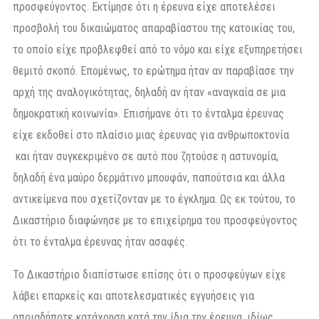
προσφεύγοντος. Εκτίμησε ότι η έρευνα είχε αποτελέσει
προσβολή του δικαιώματος απαραβίαστου της κατοικίας του,
το οποίο είχε προβλεφθεί από το νόμο και είχε εξυπηρετήσει
θεμιτό σκοπό. Επομένως, το ερώτημα ήταν αν παραβίασε την
αρχή της αναλογικότητας, δηλαδή αν ήταν «αναγκαία σε μια
δημοκρατική κοινωνία». Επισήμανε ότι το ένταλμα έρευνας
είχε εκδοθεί στο πλαίσιο μιας έρευνας για ανθρωποκτονία
και ήταν συγκεκριμένο σε αυτό που ζητούσε η αστυνομία,
δηλαδή ένα μαύρο δερμάτινο μπουφάν, παπούτσια και άλλα
αντικείμενα που σχετίζονταν με το έγκλημα. Ως εκ τούτου, το
Δικαστήριο διαφώνησε με το επιχείρημα του προσφεύγοντος
ότι το ένταλμα έρευνας ήταν ασαφές.
Το Δικαστήριο διαπίστωσε επίσης ότι ο προσφεύγων είχε
λάβει επαρκείς και αποτελεσματικές εγγυήσεις για
οποιαδήποτε κατάχρηση κατά την ίδια την έρευνα, ιδίως