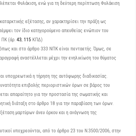
βλέπεται Φυλάκιση, ενώ για τη δεύτερη περίπτωση Φυλάκιση
καταρκτικής εξέτασης, αν χαρακτηρίσει την πράξη ως
πέμψει τον ίδιο κατηγορούμενο απευθείας ενώπιον του
2 ΠΚ (άρ.
43
,
115
ΚΠΔ)
όπως και στο άρθρο 333 ΝΠΚ είναι πενταετής. Όμως, σε
παραγραφή αναστέλλεται μέχρι την ενηλικίωση του θύματος
αι υποχρεωτικά η τήρηση της αυτόφωρης διαδικασίας.
δυνατότητα επιβολής περιοριστικών όρων σε βάρος του
νεται απαραίτητο για την προστασία της σωματικής και
ητική διάταξη στο άρθρο 18 για την παραβίαση των όρων.
εξέταση μαρτύρων άνευ όρκου και η ανάγνωση της
τικοί υποχρεούνται, από το άρθρο 23 του Ν.3500/2006, στην