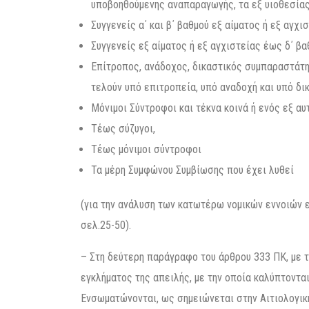
υποβοηθούμενης αναπαραγωγής, τα εξ υιοθεσίας 
Συγγενείς α΄ και β΄ βαθμού εξ αίματος ή εξ αγχ
Συγγενείς εξ αίματος ή εξ αγχιστείας έως δ΄ β
Επίτροπος, ανάδοχος, δικαστικός συμπαραστάτης
τελούν υπό επιτροπεία, υπό αναδοχή και υπό δ
Μόνιμοι Σύντροφοι και τέκνα κοινά ή ενός εξ αυ
Τέως σύζυγοι,
Τέως μόνιμοι σύντροφοι
Τα μέρη Συμφώνου Συμβίωσης που έχει λυθεί
(για την ανάλυση των κατωτέρω νομικών εννοιών ε
σελ.25-50).
– Στη δεύτερη παράγραφο του άρθρου 333 ΠΚ, με τ
εγκλήματος της απειλής, με την οποία καλύπτοντα
Ενσωματώνονται, ως σημειώνεται στην Αιτιολογική