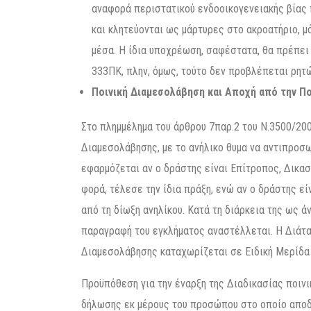
αναφορά περιστατικού ενδοοικογενειακής βίας 
και κλητεύονται ως μάρτυρες στο ακροατήριο, μ
μέσα. Η ίδια υποχρέωση, σαφέστατα, θα πρέπει
333ΠΚ, πλην, όμως, τούτο δεν προβλέπεται ρητ
Ποινική Διαμεσολάβηση και Αποχή από την Πο
Στο πλημμέλημα του άρθρου 7παρ.2 του Ν.3500/200
Διαμεσολάβησης, με το ανήλικο θυμα να αντιπροσ
εφαρμόζεται αν ο δράστης είναι Επίτροπος, Δικασ
φορά, τέλεσε την ίδια πράξη, ενώ αν ο δράστης ε
από τη δίωξη ανηλίκου. Κατά τη διάρκεια της ως ά
παραγραφή του εγκλήματος αναστέλλεται. Η Διάτα
Διαμεσολάβησης καταχωρίζεται σε Ειδική Μερίδα 
Προϋπόθεση για την έναρξη της Διαδικασίας ποιν
δήλωσης εκ μέρους του προσώπου στο οποίο αποδί