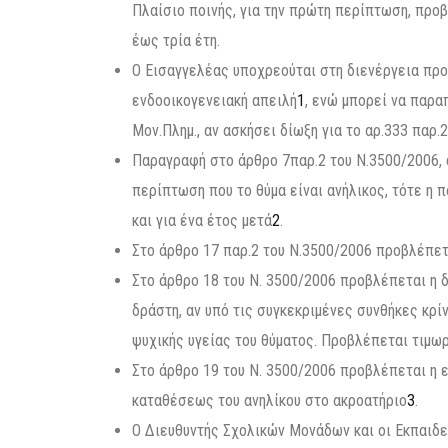
Πλαίσιο ποινής, για την πρώτη περίπτωση, προ
έως τρία έτη.
Ο Εισαγγελέας υποχρεούται στη διενέργεια προ
ενδοοικογενειακή απειλή
1
, ενώ μπορεί να παρα
Μον.Πλημ., αν ασκήσει δίωξη για το αρ.333 παρ.
Παραγραφή στο άρθρο 7παρ.2 του Ν.3500/2006, 
περίπτωση που το θύμα είναι ανήλικος, τότε η 
και για ένα έτος μετά
2
.
Στο άρθρο 17 παρ.2 του Ν.3500/2006 προβλέπετ
Στο άρθρο 18 του Ν. 3500/2006 προβλέπεται η 
δράστη, αν υπό τις συγκεκριμένες συνθήκες κρί
ψυχικής υγείας του θύματος. Προβλέπεται τιμωρ
Στο άρθρο 19 του Ν. 3500/2006 προβλέπεται η 
καταθέσεως του ανηλίκου στο ακροατήριο
3
.
Ο Διευθυντής Σχολικών Μονάδων και οι Εκπαιδευ