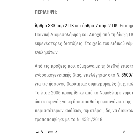
ΠΕΡΙΛΗΨΗ:
Άρθρο 333 παρ.2 ΠΚ
και
άρθρο 7 παρ. 2 ΠΚ
. Επιση
Ποινική Διαμεσολάβηση και Αποχή από τη δίωξη Π
ευμενέστερες διατάξεις. Στοιχεία του ειδικού νόμ
εγκλημάτων.
Από τις πράξεις που, σύμφωνα με τη διεθνή επιστ
ενδοοικογενειακής βίας, επελέγησαν στο
Ν. 3500
για τις ήσσονος βαρύτητας συμπεριφορές (π.χ. πο
Το έτος 2006 προκρίθηκε από το Νομοθέτη η νομοτ
ώστε αφενός να μη διασπασθεί η ομοιογένεια της
περισσότερων κωδίκων, αφ ετέρου, δε, να διευκολ
τροποποιήθηκε με το Ν. 4531/2018.