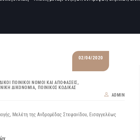
02/04/2020
ΙΔΙΚΟΊ ΠΟΙΝΙΚΟΊ ΝΌΜΟΙ ΚΑΙ ΑΠΟΦΆΣΕΙΣ
ΙΝΙΚΉ ΔΙΚΟΝΟΜΊΑ
ΠΟΙΝΙΚΌΣ ΚΏΔΙΚΑΣ
ADMIN
μογής, Μελέτη της Ανδρομέδας Στεφανίδου, Εισαγγελέως
κών