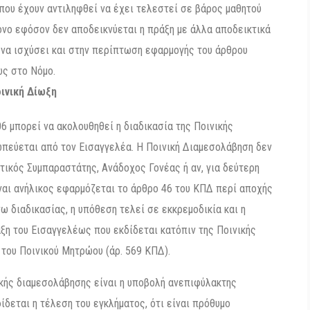
που έχουν αντιληφθεί να έχει τελεστεί σε βάρος μαθητού
όνο εφόσον δεν αποδεικνύεται η πράξη με άλλα αποδεικτικά
 να ισχύσει και στην περίπτωση εφαρμογής του άρθρου
ώς στο Νόμο.
ινική Δίωξη
6 μπορεί να ακολουθηθεί η διαδικασία της Ποινικής
ωπεύεται από τον Εισαγγελέα. Η Ποινική Διαμεσολάβηση δεν
τικός Συμπαραστάτης, Ανάδοχος Γονέας ή αν, για δεύτερη
ίναι ανήλικος εφαρμόζεται το άρθρο 46 του ΚΠΔ περί αποχής
νω διαδικασίας, η υπόθεση τελεί σε εκκρεμοδικία και η
ξη του Εισαγγελέως που εκδίδεται κατόπιν της Ποινικής
του Ποινικού Μητρώου (άρ. 569 ΚΠΔ).
ικής διαμεσολάβησης είναι η υποβολή ανεπιφύλακτης
δεται η τέλεση του εγκλήματος, ότι είναι πρόθυμο