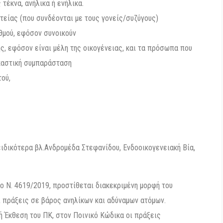
τέκνα, ανήλικα ή ενήλικα.
ιστείας (που συνδέονται με τους γονείς/συζύγους)
αθμού, εφόσον συνοικούν
, εφόσον είναι μέλη της οικογένειας, και τα πρόσωπα που
ικαστική συμπαράσταση
τού,
ιδικότερα βλ.Ανδρομέδα Στεφανίδου, Ενδοοικογενειακή Βία,
ο Ν. 4619/2019, προστίθεται διακεκριμένη μορφή του
ι πράξεις σε βάρος ανηλίκων και αδύναμων ατόμων.
 Έκθεση του ΠΚ, στον Ποινικό Κώδικα οι πράξεις