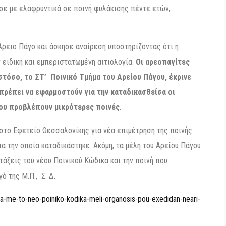
κασε με ελαφρυντικά σε ποινή φυλάκισης πέντε ετών,
Άρειο Πάγο και άσκησε αναίρεση υποστηρίζοντας ότι η
 ειδική και εμπεριστατωμένη αιτιολογία.
Οι αρεοπαγίτες
στόσο, το ΣΤ’ Ποινικό Τμήμα του Αρείου Πάγου, έκρινε
 πρέπει να εφαρμοστούν για την καταδικασθείσα οι
που προβλέπουν μικρότερες ποινές
.
 στο Εφετείο Θεσσαλονίκης για νέα επιμέτρηση της ποινής
ια την οποία καταδικάστηκε. Ακόμη, τα μέλη του Αρείου Πάγου
τάξεις του νέου Ποινικού Κώδικα και την ποινή που
 της Μ.Π., Σ. Δ.
a-me-to-neo-poiniko-kodika-meli-organosis-pou-exedidan-neari-