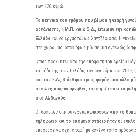
των 120 ευρώ.
Το σκηνικό του τρόμου που βίωσε η νεαρή γυναί
οργάνωσης, η Μ.Π. και ο Σ.Δ., έπεισαν την κοπέ
Ελλάδα
και να εργαστεί ως λαντζέρισσα. Η γυναίκ
στη χώρα μας, όπου όμως βίωσε μια εντελώς διαφ
Όπως προκύπτει από την απόφαση του Αρείου Πάγου
το πόδι της στην Ελλάδα, τον Ιανουάριο του 2017, 
και του Σ.Δ., βιάσθηκε τρεις φορές από άλλο μ
απειλές πως αν αρνηθεί, τόσο η ίδια και τα μέ
από Αλβανούς
.
Οι δράστες στη συνέχεια
αφαίρεσαν από το θύμα 
τηλέφωνο και το επόμενο στάδιο ήταν οι εγκλε
μπορούσε να έχει επαφή με κανένα τρίτο πρόσωπο