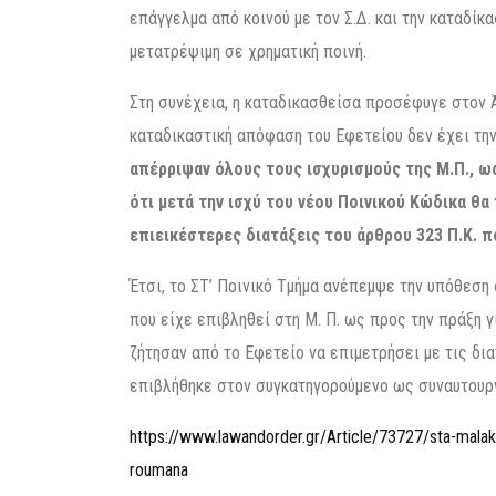
επάγγελμα από κοινού με τον Σ.Δ. και την καταδί
μετατρέψιμη σε χρηματική ποινή.
Στη συνέχεια, η καταδικασθείσα προσέφυγε στον 
καταδικαστική απόφαση του Εφετείου δεν έχει την
απέρριψαν όλους τους ισχυρισμούς της Μ.Π., ω
ότι μετά την ισχύ του νέου Ποινικού Κώδικα θα
επιεικέστερες διατάξεις του άρθρου 323 Π.Κ. 
Έτσι, το ΣΤ’ Ποινικό Τμήμα ανέπεμψε την υπόθεση
που είχε επιβληθεί στη Μ. Π. ως προς την πράξη γ
ζήτησαν από το Εφετείο να επιμετρήσει με τις δια
επιβλήθηκε στον συγκατηγορούμενο ως συναυτουργό
https://www.lawandorder.gr/Article/73727/sta-malak
roumana