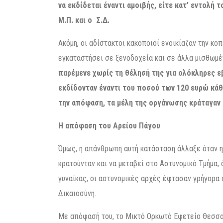
να εκδίδεται έναντι αμοιβής, είτε κατ’ εντολή 
Μ.Π. και ο Σ.Δ.
Ακόμη, οι αδίστακτοι κακοποιοί ενοικίαζαν την κο
εγκαταστήσει σε ξενοδοχεία και σε άλλα μισθωμέ
παρέμενε χωρίς τη θέλησή της για ολόκληρες ε
εκδίδονταν έναντι του ποσού των 120 ευρώ κά
την απόφαση, τα μέλη της οργάνωσης κράταγαν 
Η απόφαση του Αρείου Πάγου
Όμως, η απάνθρωπη αυτή κατάσταση άλλαξε όταν η
κρατούνταν και να μεταβεί στο Αστυνομικό Τμήμα,
γυναίκας, οι αστυνομικές αρχές έφτασαν γρήγορα 
Δικαιοσύνη.
Με απόφασή του, το Μικτό Ορκωτό Εφετείο Θεσσαλ