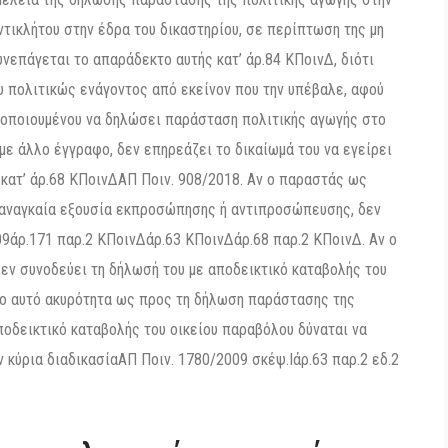
τικλήτου στην έδρα του δικαστηρίου, σε περίπτωση της μη
συνεπάγεται το απαράδεκτο αυτής κατ’ άρ.84 ΚΠοινΔ, διότι
ου πολιτικώς ενάγοντος από εκείνον που την υπέβαλε, αφού
ιμοποιουμένου να δηλώσει παράσταση πολιτικής αγωγής στο
 με άλλο έγγραφο, δεν επηρεάζει το δικαίωμά του να εγείρει
 κατ’ άρ.68 ΚΠοινΔΑΠ Ποιν. 908/2018. Αν ο παραστάς ως
αναγκαία εξουσία εκπροσώπησης ή αντιπροσώπευσης, δεν
09άρ.171 παρ.2 ΚΠοινΔάρ.63 ΚΠοινΔάρ.68 παρ.2 ΚΠοινΔ. Αν ο
εν συνοδεύει τη δήλωσή του με αποδεικτικό καταβολής του
όγο αυτό ακυρότητα ως προς τη δήλωση παράστασης της
ποδεικτικό καταβολής του οικείου παραβόλου δύναται να
ν κύρια διαδικασίαΑΠ Ποιν. 1780/2009 σκέψ.Iάρ.63 παρ.2 εδ.2