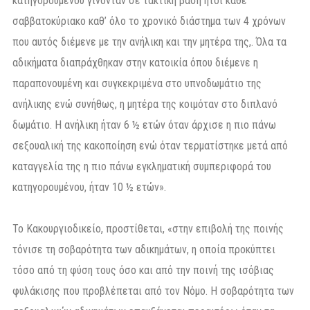
κατηγορουμένου γίνονταν σε τακτική βάση ήτοι κάθε
σαββατοκύριακο καθ’ όλο το χρονικό διάστημα των 4 χρόνων
που αυτός διέμενε με την ανήλικη και την μητέρα της,. Όλα τα
αδικήματα διαπράχθηκαν στην κατοικία όπου διέμενε η
παραπονουμένη και συγκεκριμένα στο υπνοδωμάτιο της
ανήλικης ενώ συνήθως, η μητέρα της κοιμόταν στο διπλανό
δωμάτιο. Η ανήλικη ήταν 6 ½ ετών όταν άρχισε η πιο πάνω
σεξουαλική της κακοποίηση ενώ όταν τερματίστηκε μετά από
καταγγελία της η πιο πάνω εγκληματική συμπεριφορά του
κατηγορουμένου, ήταν 10 ½ ετών».
Το Κακουργιοδικείο, προστίθεται, «στην επιβολή της ποινής
τόνισε τη σοβαρότητα των αδικημάτων, η οποία προκύπτει
τόσο από τη φύση τους όσο και από την ποινή της ισόβιας
φυλάκισης που προβλέπεται από τον Νόμο. Η σοβαρότητα των