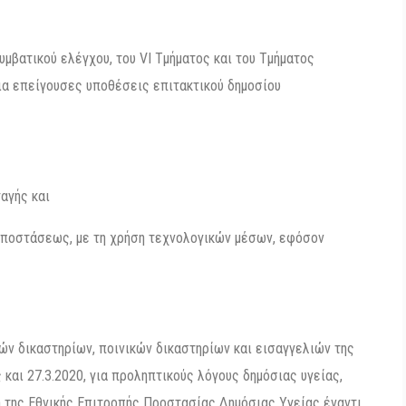
υμβατικού ελέγχου, του VI Τμήματος και του Τμήματος
ια επείγουσες υποθέσεις επιτακτικού δημοσίου
αγής και
 αποστάσεως, με τη χρήση τεχνολογικών μέσων, εφόσον
ών δικαστηρίων, ποινικών δικαστηρίων και εισαγγελιών της
 και 27.3.2020, για προληπτικούς λόγους δημόσιας υγείας,
η της Εθνικής Επιτροπής Προστασίας Δημόσιας Υγείας έναντι