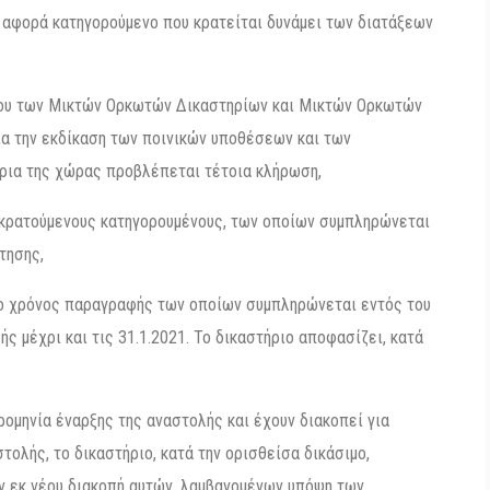
 αφορά κατηγορούμενο που κρατείται δυνάμει των διατάξεων
όδου των Μικτών Ορκωτών Δικαστηρίων και Μικτών Ορκωτών
α την εκδίκαση των ποινικών υποθέσεων και των
ια της χώρας προβλέπεται τέτοια κλήρωση,
 κρατούμενους κατηγορουμένους, των οποίων συμπληρώνεται
τησης,
, ο χρόνος παραγραφής των οποίων συμπληρώνεται εντός του
ς μέχρι και τις 31.1.2021. Το δικαστήριο αποφασίζει, κατά
ερομηνία έναρξης της αναστολής και έχουν διακοπεί για
τολής, το δικαστήριο, κατά την ορισθείσα δικάσιμο,
ην εκ νέου διακοπή αυτών, λαμβανομένων υπόψη των