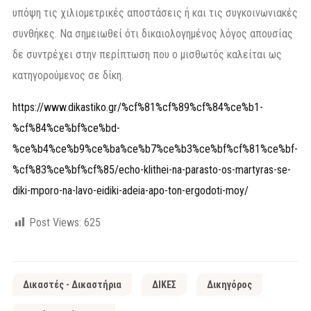
υπόψη τις χιλιομετρικές αποστάσεις ή και τις συγκοινωνιακές
συνθήκες. Να σημειωθεί ότι δικαιολογημένος λόγος απουσίας
δε συντρέχει στην περίπτωση που ο μισθωτός καλείται ως
κατηγορούμενος σε δίκη.
https://www.dikastiko.gr/%cf%81%cf%89%cf%84%ce%b1-
%cf%84%ce%bf%ce%bd-
%ce%b4%ce%b9%ce%ba%ce%b7%ce%b3%ce%bf%cf%81%ce%bf-
%cf%83%ce%bf%cf%85/echo-klithei-na-parasto-os-martyras-se-
diki-mporo-na-lavo-eidiki-adeia-apo-ton-ergodoti-moy/
Post Views:
625
Δικαστές - Δικαστήρια
ΔΙΚΕΣ
Δικηγόρος