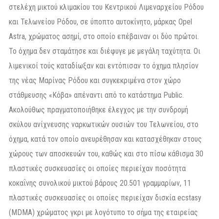
στελέχη μικτού κλιμακίου του Κεντρικού Λιμεναρχείου Ρόδου
και Τελωνείου Ρόδου, σε ύποπτο αυτοκίνητο, μάρκας Opel
Astra, χρώματος ασημί, στο οποίο επέβαιναν οι δύο πρώτοι.
Το όχημα δεν σταμάτησε και διέφυγε με μεγάλη ταχύτητα. Οι
λιμενικοί τούς καταδίωξαν και εντόπισαν το όχημα πλησίον
της νέας Μαρίνας Ρόδου και συγκεκριμένα στον χώρο
στάθμευσης «Κόβα» απέναντι από το κατάστημα Public.
Ακολούθως πραγματοποιήθηκε έλεγχος με την συνδρομή
σκύλου ανίχνευσης ναρκωτικών ουσιών του Τελωνείου, στο
όχημα, κατά τον οποίο ανευρέθησαν και κατασχέθηκαν στους
χώρους των αποσκευών του, καθώς και στο πίσω κάθισμα 30
πλαστικές συσκευασίες οι οποίες περιείχαν ποσότητα
κοκαΐνης συνολικού μικτού βάρους 20.501 γραμμαρίων, 11
πλαστικές συσκευασίες οι οποίες περιείχαν δισκία ecstasy
(MDMA) χρώματος γκρι με λογότυπο το σήμα της εταιρείας