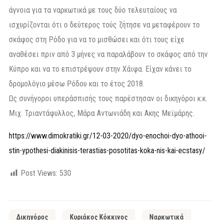
άγνοια για τα ναρκωτικά με τους δύο τελευταίους να
ισχυρίζονται ότι ο δεύτερος τούς ζήτησε να μεταφέρουν το
σκάφος στη Ρόδο για να το μισθώσει και ότι τους είχε
αναθέσει πριν από 3 μήνες να παραλάβουν το σκάφος από την
Κύπρο και να το επιστρέψουν στην Χάιφα. Είχαν κάνει το
δρομολόγιο μέσω Ρόδου και το έτος 2018.
Ως συνήγοροι υπεράσπισής τους παρέστησαν οι δικηγόροι κ.κ.
Μιχ. Τριαντάφυλλος, Μάρα Αντωνιάδη και Ακης Μεϊμάρης.
https://www.dimokratiki.gr/12-03-2020/dyo-enochoi-dyo-athooi-
stin-ypothesi-diakinisis-terastias-posotitas-koka-nis-kai-ecstasy/
Post Views:
530
Δικηγόρος
Κυριάκος Κόκκινος
Ναρκωτικά