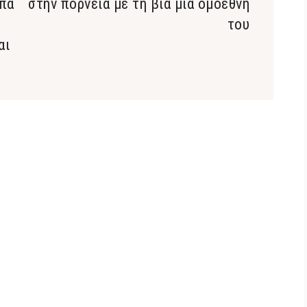
ωπα
στην πορνεία με τη βία μια ομοεθνή
του
αι