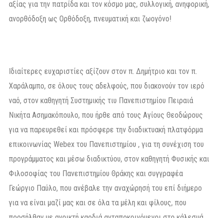
αξίας για την πατρίδα και τον κόσμο μας, συλλογική, ανηφορική,
ανορθόδοξη ως Ορθόδοξη, πνευματική και ζωογόνο!
Ιδιαίτερες ευχαριστίες αξίζουν στον π. Δημήτριο και τον π.
Χαράλαμπο, σε όλους τους αδελφούς, που διακονούν τον ιερό
ναό, στον καθηγητή Συστημικής τιυ Πανεπιστημίου Πειραιά
Νικήτα Ασημακόπουλο, που ήρθε από τους Αγίους Θεοδώρους
για να παρευρεθεί και πρόσφερε την διαδικτυακή πλατφόρμα
επικοινωνίας Webex του Πανεπιστημίου , για τη συνέχιση του
προγράμματος και μέσω διαδικτύου, στον καθηγητή Φυσικής και
Φιλοσοφίας του Πανεπιστημίου Θράκης και συγγραφέα
Γεώργιο Παύλο, που ανέβαλε την αναχώρησή του επί διήμερο
για να είναι μαζί μας και σε όλα τα μέλη και φίλους, που
προσήλθαν με ανοικτή καρδιά ανταποκρινόμενοι στο κάλεσμά