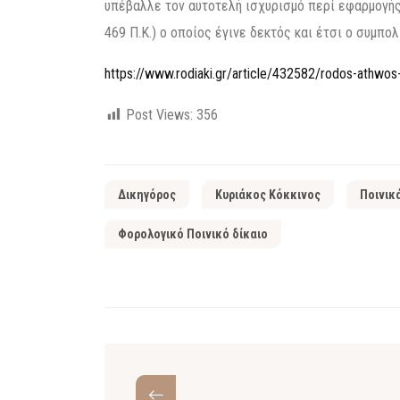
υπέβαλλε τον αυτοτελή ισχυρισμό περί εφαρμογής
469 Π.Κ.) ο οποίος έγινε δεκτός και έτσι ο συμπο
https://www.rodiaki.gr/article/432582/rodos-athwos
Post Views:
356
Δικηγόρος
Κυριάκος Κόκκινος
Ποινικ
Φορολογικό Ποινικό δίκαιο