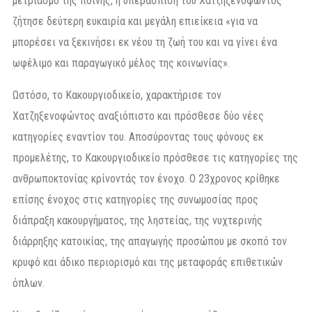
μετριασμό της ποινής, η υπεράσπιση του Χατζηξενοφώντος
ζήτησε δεύτερη ευκαιρία και μεγάλη επιείκεια «για να
μπορέσει να ξεκινήσει εκ νέου τη ζωή του και να γίνει ένα
ωφέλιμο και παραγωγικό μέλος της κοινωνίας».
Ωστόσο, το Κακουργιοδικείο, χαρακτήρισε τον
Χατζηξενοφώντος αναξιόπιστο και πρόσθεσε δύο νέες
κατηγορίες εναντίον του. Αποσύροντας τους φόνους εκ
προμελέτης, το Κακουργιοδικείο πρόσθεσε τις κατηγορίες της
ανθρωποκτονίας κρίνοντάς τον ένοχο. Ο 23χρονος κρίθηκε
επίσης ένοχος στις κατηγορίες της συνωμοσίας προς
διάπραξη κακουργήματος, της ληστείας, της νυχτερινής
διάρρηξης κατοικίας, της απαγωγής προσώπου με σκοπό τον
κρυφό και άδικο περιορισμό και της μεταφοράς επιθετικών
όπλων.