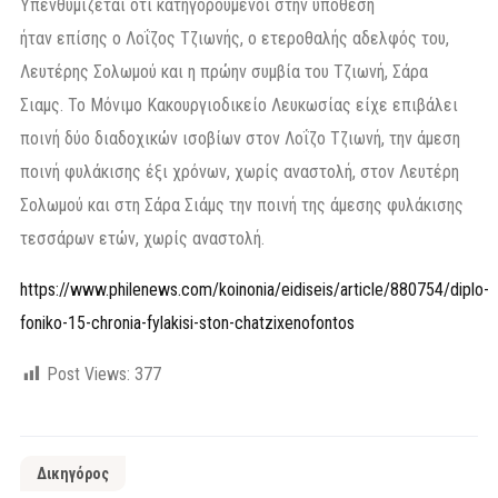
Υπενθυμίζεται ότι κατηγορούμενοι στην υπόθεση
ήταν επίσης ο Λοΐζος Τζιωνής, ο ετεροθαλής αδελφός του,
Λευτέρης Σολωμού και η πρώην συμβία του Τζιωνή, Σάρα
Σιαμς. Το Μόνιμο Κακουργιοδικείο Λευκωσίας είχε επιβάλει
ποινή δύο διαδοχικών ισοβίων στον Λοΐζο Τζιωνή, την άμεση
ποινή φυλάκισης έξι χρόνων, χωρίς αναστολή, στον Λευτέρη
Σολωμού και στη Σάρα Σιάμς την ποινή της άμεσης φυλάκισης
τεσσάρων ετών, χωρίς αναστολή.
https://www.philenews.com/koinonia/eidiseis/article/880754/diplo-
foniko-15-chronia-fylakisi-ston-chatzixenofontos
Post Views:
377
Δικηγόρος