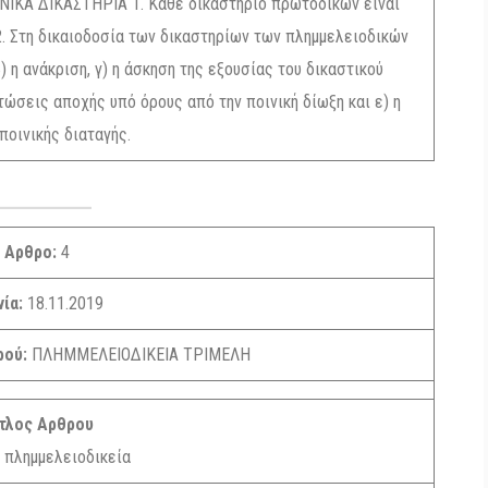
ΚΑ ΔΙΚΑΣΤΗΡΙΑ 1. Κάθε δικαστήριο πρωτοδικών είναι
2. Στη δικαιοδοσία των δικαστηρίων των πλημμελειοδικών
) η ανάκριση, γ) η άσκηση της εξουσίας του δικαστικού
τώσεις αποχής υπό όρους από την ποινική δίωξη και ε) η
ποινικής διαταγής.
Αρθρο:
4
νία:
18.11.2019
ρού:
ΠΛΗΜΜΕΛΕΙΟΔΙΚΕΙΑ ΤΡΙΜΕΛΗ
τλος Αρθρου
 πλημμελειοδικεία