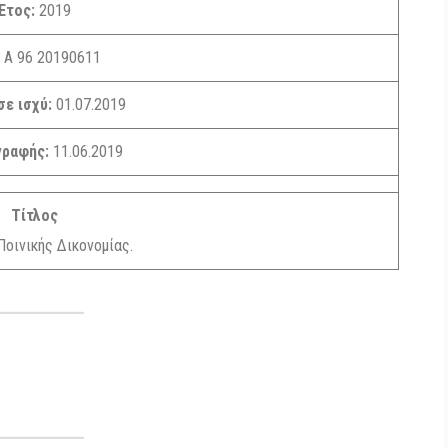
Έτος:
2019
:
Α 96 20190611
σε ισχύ:
01.07.2019
γραφής:
11.06.2019
Τίτλος
οινικής Δικονομίας.