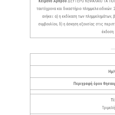
Κείμενο Αρθρου
ΔΕΥΤΕΡΟ ΚΕΦΑΛΑΙΟ ΤΑ ΠΟΙΝΙ
ταυτόχρονα και δικαστήριο πλημμελειοδικών. 
ανήκει: α) η εκδίκαση των πλημμελημάτων, β
συμβουλίου, δ) η άσκηση εξουσίας στις περιπ
έκδοση 
Ημ/
Περιγραφή όρου θησαυ
Τί
Τριμελή