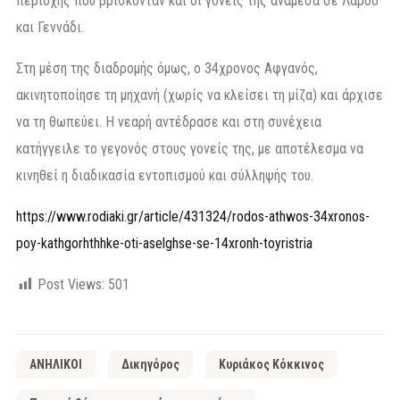
περιοχής που βρίσκονταν και οι γονείς της ανάμεσα σε Λάρδο
και Γεννάδι.
Στη μέση της διαδρομής όμως, ο 34χρονος Αφγανός,
ακινητοποίησε τη μηχανή (χωρίς να κλείσει τη μίζα) και άρχισε
να τη θωπεύει. Η νεαρή αντέδρασε και στη συνέχεια
κατήγγειλε το γεγονός στους γονείς της, με αποτέλεσμα να
κινηθεί η διαδικασία εντοπισμού και σύλληψής του.
https://www.rodiaki.gr/article/431324/rodos-athwos-34xronos-
poy-kathgorhthhke-oti-aselghse-se-14xronh-toyristria
Post Views:
501
ΑΝΗΛΙΚΟΙ
Δικηγόρος
Κυριάκος Κόκκινος