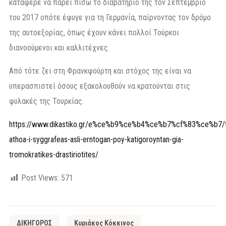
κατάφερε να πάρει πίσω το διαβατήριό της τον Σεπτέμβριο
του 2017 οπότε έφυγε για τη Γερμανία, παίρνοντας τον δρόμο
της αυτοεξορίας, όπως έχουν κάνει πολλοί Τούρκοι
διανοούμενοι και καλλιτέχνες.
Από τότε ζει στη Φρανκφούρτη και στόχος της είναι να
υπερασπιστεί όσους εξακολουθούν να κρατούνται στις
φυλακές της Τουρκίας.
https://www.dikastiko.gr/e%ce%b9%ce%b4%ce%b7%cf%83%ce%b7/t
athoa-i-syggrafeas-asli-erntogan-poy-katigoroyntan-gia-
tromokratikes-drastiriotites/
Post Views:
571
ΔΙΚΗΓΟΡΟΣ
Κυριάκος Κόκκινος