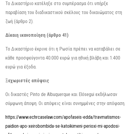
Το Δικαστήριο κατέληξε στο συμπέρασμα ότι υπήρξε
παραβίαση του διαδικαστικού σκέλους του δικαιώματος στη
ζωή (άρθρο 2).
Δίκαιη ικανοποίηση (άρθρο 41)
Το Δικαστήριο έκρινε ότι η Ρωσία πρέπει να καταβάλει σε
κάθε προσφεύγοντα 40.000 ευρώ για ηθική βλάβη και 1.400
ευρώ για έξοδα.
Ξεχωριστές απόψεις
Οι δικαστές Pinto de Albuquerque και Elósegui εκδήλωσαν
σύμφωνη άποψη. Οι απόψεις είναι συνημμένες στην απόφαση.
https://www.echrcaselaw.com/apofaseis-edda/travmatismos-
paidion-apo-xeirobombida-se-katoikimeni-perioxi-mi-apodosi-