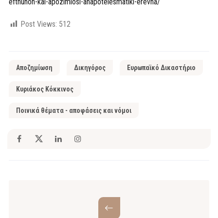
efthunon-kai-apozimiosi-anapotelesmatiki-erevna/
Post Views:
512
Αποζημίωση
Δικηγόρος
Ευρωπαϊκό Δικαστήριο
Κυριάκος Κόκκινος
Ποινικά θέματα - αποφάσεις και νόμοι