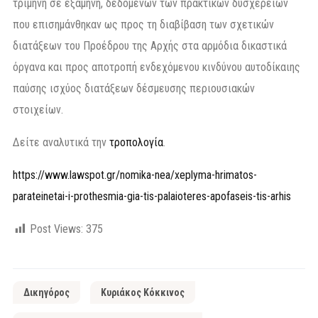
τρίμηνη σε εξάμηνη, δεδομένων των πρακτικών δυσχερειών
που επισημάνθηκαν ως προς τη διαβίβαση των σχετικών
διατάξεων του Προέδρου της Αρχής στα αρμόδια δικαστικά
όργανα και προς αποτροπή ενδεχόμενου κινδύνου αυτοδίκαιης
παύσης ισχύος διατάξεων δέσμευσης περιουσιακών
στοιχείων.
Δείτε αναλυτικά την
τροπολογία
.
https://www.lawspot.gr/nomika-nea/xeplyma-hrimatos-
parateinetai-i-prothesmia-gia-tis-palaioteres-apofaseis-tis-arhis
Post Views:
375
Δικηγόρος
Κυριάκος Κόκκινος