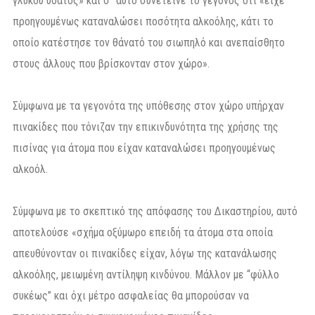
γλυκού ύδατος» και σ` αυτό συνέτεινε το γεγονός ότι «είχε
προηγουμένως καταναλώσει ποσότητα αλκοόλης, κάτι το
οποίο κατέστησε τον θάνατό του σιωπηλό και ανεπαίσθητο
στους άλλους που βρίσκονταν στον χώρο».
Σύμφωνα με τα γεγονότα της υπόθεσης στον χώρο υπήρχαν
πινακίδες που τόνιζαν την επικινδυνότητα της χρήσης της
πισίνας για άτομα που είχαν καταναλώσει προηγουμένως
αλκοόλ.
Σύμφωνα με το σκεπτικό της απόφασης του Δικαστηρίου, αυτό
αποτελούσε «σχήμα οξύμωρο επειδή τα άτομα στα οποία
απευθύνονταν οι πινακίδες είχαν, λόγω της κατανάλωσης
αλκοόλης, μειωμένη αντίληψη κινδύνου. Μάλλον με “φύλλο
συκέως” και όχι μέτρο ασφαλείας θα μπορούσαν να