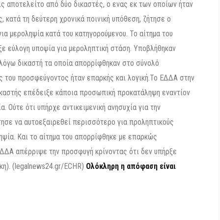
ις αποτελείτο από δύο δικαστές, ο ενας εκ των οποίων ήταν
ς, κατά τη δεύτερη χρονικά ποινική υπόθεση, ζήτησε ο
για μεροληψία κατά του κατηγορούμενου. Το αίτημα του
ε εύλογη υποψία για μεροληπτική στάση. Υποβλήθηκαν
ν λόγω δικαστή τα οποία απορρίφθηκαν στο σύνολό
ης του προσφεύγοντος ήταν επαρκής και λογική.Το ΕΔΔΑ στην
ικαστής επέδειξε κάποια προσωπική προκατάληψη εναντίον
. Ούτε ότι υπήρχε αντικειμενική ανησυχία για την
ήτησε να αυτοεξαιρεθεί περισσότερο για προληπτικούς
ηψία. Και το αίτημα του απορρίφθηκε με επαρκώς
ΕΔΔΑ απέρριψε την προσφυγή κρίνοντας ότι δεν υπήρξε
κη). (legalnews24.gr/ECHR)
Ολόκληρη η απόφαση είναι