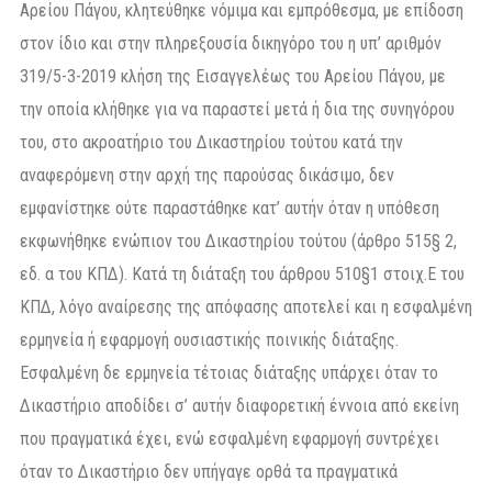
Αρείου Πάγου, κλητεύθηκε νόμιμα και εμπρόθεσμα, με επίδοση
στον ίδιο και στην πληρεξουσία δικηγόρο του η υπ’ αριθμόν
319/5-3-2019 κλήση της Εισαγγελέως του Αρείου Πάγου, με
την οποία κλήθηκε για να παραστεί μετά ή δια της συνηγόρου
του, στο ακροατήριο του Δικαστηρίου τούτου κατά την
αναφερόμενη στην αρχή της παρούσας δικάσιμο, δεν
εμφανίστηκε ούτε παραστάθηκε κατ’ αυτήν όταν η υπόθεση
εκφωνήθηκε ενώπιον του Δικαστηρίου τούτου (άρθρο 515§ 2,
εδ. α του ΚΠΔ). Κατά τη διάταξη του άρθρου 510§1 στοιχ.Ε του
ΚΠΔ, λόγο αναίρεσης της απόφασης αποτελεί και η εσφαλμένη
ερμηνεία ή εφαρμογή ουσιαστικής ποινικής διάταξης.
Εσφαλμένη δε ερμηνεία τέτοιας διάταξης υπάρχει όταν το
Δικαστήριο αποδίδει σ’ αυτήν διαφορετική έννοια από εκείνη
που πραγματικά έχει, ενώ εσφαλμένη εφαρμογή συντρέχει
όταν το Δικαστήριο δεν υπήγαγε ορθά τα πραγματικά