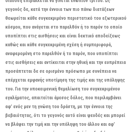
διάδοση επιβάλλεται να γίνεται ενώπιον τρίτου. Ως
γεγονός δε, κατά την έννοια των πιο πάνω διατάξεων
θεωρείται κάθε συγκεκριμένο περιστατικό του εξωτερικού
κόσμου, που ανάγεται στο παρελθόν ή το παρόν το οποίο
υποπίπτει στις αισθήσεις και είναι δεκτικό αποδείξεως
καθώς και κάθε συγκεκριμένη σχέση ή συμπεριφορά,
αναφερομένη στο παρελθόν ή το παρόν, που υποπίπτει
στις αισθήσεις και αντίκειται στην ηθική και την ευπρέπεια
προσάπτεται δε σε ορισμένο πρόσωπο με συνέπεια να
επέρχεται εμφανής υποτίμηση της τιμής και της υπόληψης
του. Για την υποκειμενική θεμελίωση του συγκεκριμένου
εγκλήματος, απαιτείται άμεσος δόλος, που περιλαμβάνει
αφ’ ενός μεν τη γνώση του δράστη, με την έννοια της
βεβαιότητας, ότι το γεγονός αυτό είναι ψευδές και μπορεί
να βλάψει την τιμή και την υπόληψη του άλλου και αφ’