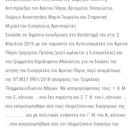
Αντιπρόεδρο του Αρείου Πάγου, Αρτεμισία Παναγιώτου,
Γεώργιο Αναστασάκο, Μαρία Γεωργίου και Σταματική
Μιχαλέτου-Εισηγήτρια, Αρεοπαγίτες.
Συνήλθε σε δημόσια συνεδρίαση στο Κατάστημά του στις 2
Απριλίου 2019, με την παρουσία του Αντεισαγγελέα του Αρείου
Πάγου Γρηγορίου Πεπόνη (γιατί κωλύεται η Εισαγγελέας) και
του Γραμματέα Χαράλαμπου Αθανασίου, για να δικάσει την
αίτηση του Εισαγγελέα του Αρείου Πάγου, περί αναιρέσεως
της ΒΤ3837-3901/2018 απόφασης του Τριμελούς
Πλημμελειοδικείου Αθηνών. Με κατηγορούμενους τους: 1. Θ. Μ.
του Ε., κάτοικο …, που δεν παρέστη και 2. Τ. Κ. του Ι., κάτοικο …,
που εκπροσωπήθηκε από τους πληρεξούσιους δικηγόρους της
…………………. και με πολιτικώς ενάγοντα τον Γ. Μ. του Α., κάτοικο
…, που εκπροσωπήθηκε από τον πληρεξούσιο δικηγόρο του
………………