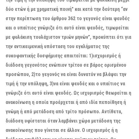
δύο ετών ή με χρηματική ποινή” και κατά την δεύτερη “αν
στην περίπτωση του άρθρου 362 το γεγονός είναι ψευδές
και ο υπαίτιος γνώριζε ότι αυτό είναι ψευδές, τιμωρείται
με φυλάκιση τουλάχιστον τριών μηνών”, προκύπτει ότι για
την αντικειμενική υπόσταση του εγκλήματος της
συκοφαντικής δυσφήμισης απαιτείται: 1)ισχυρισμός ή
διάδοση γεγονότος ενώπιον τρίτου σε βάρος ορισμένου
προσώπου, 2)το γεγονός να είναι δυνατόν να βλάψει την
τιμή ή την υπόληψη, 3)να είναι ψευδές και ο υπαίτιος να
γνώριζε ότι αυτό είναι ψευδές. Ως ισχυρισμός θεωρείται η
ανακοίνωση η οποία προέρχεται ή από ιδία πεποίθηση ή
γνώμη ή από μετάδοση από τρίτο πρόσωπο. Αντίθετα,
διάδοση υφίσταται όταν λαμβάνει χώρα μετάδοση της
ανακοίνωσης που γίνεται σε άλλον. Ο ισχυρισμός ή η