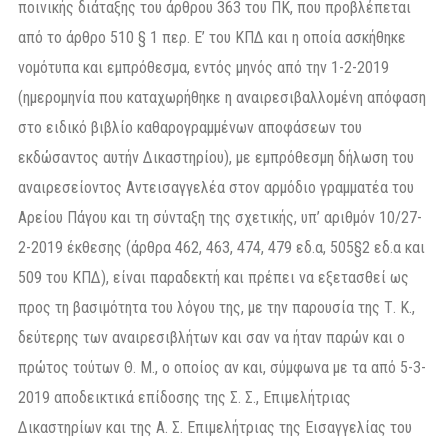
ποινικής διάταξης του άρθρου 363 του ΠΚ, που προβλέπεται
από το άρθρο 510 § 1 περ. Ε’ του ΚΠΔ και η οποία ασκήθηκε
νομότυπα και εμπρόθεσμα, εντός μηνός από την 1-2-2019
(ημερομηνία που καταχωρήθηκε η αναιρεσιβαλλομένη απόφαση
στο ειδικό βιβλίο καθαρογραμμένων αποφάσεων του
εκδώσαντος αυτήν Δικαστηρίου), με εμπρόθεσμη δήλωση του
αναιρεσείοντος Αντεισαγγελέα στον αρμόδιο γραμματέα του
Αρείου Πάγου και τη σύνταξη της σχετικής, υπ’ αριθμόν 10/27-
2-2019 έκθεσης (άρθρα 462, 463, 474, 479 εδ.α, 505§2 εδ.α και
509 του ΚΠΔ), είναι παραδεκτή και πρέπει να εξετασθεί ως
προς τη βασιμότητα του λόγου της, με την παρουσία της Τ. Κ.,
δεύτερης των αναιρεσιβλήτων και σαν να ήταν παρών και ο
πρώτος τούτων Θ. Μ., ο οποίος αν και, σύμφωνα με τα από 5-3-
2019 αποδεικτικά επίδοσης της Σ. Σ., Επιμελήτριας
Δικαστηρίων και της Α. Σ. Επιμελήτριας της Εισαγγελίας του