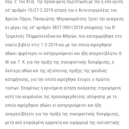
περ. Ε’ του ΚΠΔ. Την προκειμένη περίπτωση με την η υπό κρίση
υπ’ αριθμόν 10/27-2-2019 αίτησή του ο Αντεισαγγελέας του
Αρείου Πάγου, Παναγιώτης Μπρακουμάτσος ζητεί την αναίρεση
εν μέρει της υπ’ αριθμόν 3837-3901/2018 απόφασης του Β’
Τριμελούς Πλημμελειοδικείου Αθηνών, που καταχωρήθηκε στο
οικείο βιβλίο στις 1-2-2019 και με την οποία κηρύχθηκαν
αθώοι αμφότεροι οι κατηγορούμενοι και ήδη αναιρεσίβλητοι Θ.
Μ. και Τ. Κ. για την πράξη της συκοφαντικής δυσφήμισης, η
δεύτερη αθώα και της αξιόποινης πράξης της ψευδούς
καταμήνυσης, για την οποία κηρύχθηκε ένοχος ο πρώτος
τούτων. Επομένως η κρινόμενη αίτηση αναίρεσης στρεφόμενη
κατά του κεφαλαίου της προαναφερθείσας απόφασης με το
οποίο κηρύχθηκαν αθώοι οι κατηγορούμενοι και ήδη
αναιρεσίβλητοι για την πράξη της συκοφαντικής δυσφήμισης,
μετά από εσφαλμένη ερμηνεία και εφαρμογή της ουσιαστικής