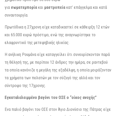
για
σωματεμπορία
και
μαστροπεία
κατ’ επάγγελμα και κατά
συναυτουργία.
Πρωτόδικα η 27χρονη είχε καταδικαστεί σε κάθειρξη 12 ετών
και 65.000 ευρώ πρόστιμο, ενώ της αναγνωρίστηκε το
ελαφρυντικό της μετεφηβικής ηλικίας.
Η ανήλικη Ρουμάνα είχε καταγγείλει ότι συνευρίσκονταν παρά
τη θέλησή της, με περίπου 12 άνδρες την ημέρα, σε ραντεβού
τα οποία κανόνιζε η μεγάλη της εξαδέλφη, η οποία μοιράζονταν
τα χρήματα των πελατών με τον σύζυγό της αλλά και τον
σύντροφο της 17χρονης.
Εγκαταλελειμμένο βαγόνι του ΟΣΕ ο “οίκος ανοχής”
Ενα παλιό βαγόνι του ΟΣΕ στον Άγιο Διονύσιο της Πάτρας είχε