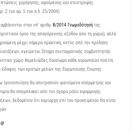
ιπτώσεις χορήγησης, αφαίρεσης και επιστροφής
ρ. 2 του αρ. 5 του π.δ. 25/2004).
αμβάνονται στην υπ’ αριθμ.
8/2014 Γνωμοδότησή
της
οριστικού όρου της απαγόρευσης εξόδου απο τη χώρα), αλλά
ρούμενη μέχρι σήμερα πρακτική, εκτός από την πρόδηλη
διατάξεων, εγείρεται ζήτημα συνταγματικής συμβατότητάς
οινοτικό χώρο θεμελιώδες δικαίωμα κάθε ευρωπαίου πολίτη
ο έδαφος των κρατών μελών της Ευρωπαϊκής Ενωσης.
γω τροποποίηση θα αποτραπούν φαινόμενα υπέρμετρης και
νομία θα απεμπλακεί από τον άχαρο ρόλο εφαρμογής
ξεων, δεδομένου ότι κυρίαρχη επί του προκειμένου Θα είναι
χών.
.gr