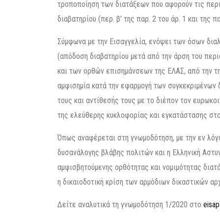
τροποποίηση των διατάξεων που αφορούν τις περ
διαβατηρίου (περ. β’ της παρ. 2 του άρ. 1 και της πα
Σύμφωνα με την Εισαγγελία, ενόψει των όσων διαλ
(απόδοση διαβατηρίου μετά από την άρση του περι
και των ορθών επισημάνσεων της ΕΛΑΣ, από την τη
αμφισημία κατά την εφαρμογή των συγκεκριμένων 
τους και αντίθεσής τους με το διέπον τον ευρωκ
της ελεύθερης κυκλοφορίας και εγκατάστασης στ
Όπως αναφέρεται στη γνωμοδότηση, με την εν λό
δυσανάλογης βλάβης πολιτών και η Ελληνική Αστυ
αμφισβητούμενης ορθότητας και νομιμότητας διατά
η δικαιοδοτική κρίση των αρμόδιων δικαστικών αρ
Δείτε αναλυτικά τη γνωμοδότηση 1/2020 στο
eisap