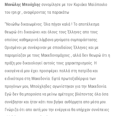
Μανώλης Μπούχλης
συνομίλησε με τον Κυριάκο Μαϊόπουλο
του rpn.gr , αναφέροντας τα παρακάτω
“Νοιώθω δικαιωμένος. Όλα πήγαν καλά ! Το αποτέλεσμα
θεωρώ ότι δικαιώνει και όλους τους Έλληνες απο τους
οποίους καθημερινά λάμβανα μηνύματα συμπαράστασης.
Ορισμένοι με συνέκριναν με σπουδαίους Έλληνες και με
παρομοίαζαν με τους Μακεδονομάχους , αλλά δεν θεωρώ ότι η
πράξη μου δικαιολογεί αυτούς τους χαρακτηρισμούς. Η
οικογένειά μου έχει προσφέρει πολλά στη πατρίδα και
ειδικότερα στη Μακεδονία. Εφτά πρωτοξαδέρφια των
προγόνων μου, Μπούχληδες αγωνίστηκαν για την Μακεδονία.
Εγώ δεν θα μπορούσα να μείνω αμέτοχος βλέποντας όλα όσα
συνέβησαν και ήταν κάτι που βγήκε αυθόρμητα απο μέσα μου.
Γνώριζα ότι απο αυτή μου την ενέργεια θα υπήρχαν συνέπειες