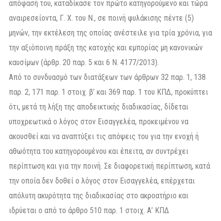
απόφασή του, καταδίκασε τον πρώτο κατηγορούμενο και τώρα
αναιρεσείοντα, Γ. Χ. του Ν., σε ποινή φυλάκισης πέντε (5)
μηνών, την εκτέλεση της οποίας ανέστειλε για τρία χρόνια, για
την αξιόποινη πράξη της κατοχής και εμπορίας μη κανονικών
καυσίμων (άρθρ. 20 παρ. 5 και 6 Ν. 4177/2013).
Από το συνδυασμό των διατάξεων των άρθρων 32 παρ. 1, 138
παρ. 2, 171 παρ. 1 στοιχ. β’ και 369 παρ. 1 του ΚΠΔ, προκύπτει
ότι, μετά τη λήξη της αποδεικτικής διαδικασίας, δίδεται
υποχρεωτικά ο λόγος στον Εισαγγελέα, προκειμένου να
ακουσθεί και να αναπτύξει τις απόψεις του για την ενοχή ή
αθωότητα του κατηγορουμένου και έπειτα, αν συντρέχει
περίπτωση και για την ποινή. Σε διαφορετική περίπτωση, κατά
την οποία δεν δοθεί ο λόγος στον Εισαγγελέα, επέρχεται
απόλυτη ακυρότητα της διαδικασίας στο ακροατήριο και
ιδρύεται ο από το άρθρο 510 παρ. 1 στοιχ. Α’ ΚΠΔ