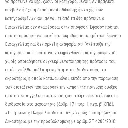
να πρότεινε να κηρυχθούν οι κατηγορούμενοι”. Αν πράγματι
υπέβαλε ή όχι πρόταση περί αθώωσης ή ενοχής των
κατηγορουμένων και, αν ναι, τι από τα δύο πρότεινε ο
Εισαγγελέας δεν αναφέρεται στην απόφαση. Εφόσον πρέπει
από τα πρακτικά να προκύπτει ακριβώς ποια πρόταση έκανε ο
Εισαγγελέας και δεν αρκεί η αναφορά, ότι “ανέπτυξε την
κατηγορία….και….πρότεινε να κηρυχθούν οι κατηγορούμενοι”,
χωρίς οποιαδήποτε συγκεκριμενοποίηση της πρότασής του
αυτής, επήλθε απόλυτη ακυρότητα της διαδικασίας στο
ακροατήριο, η οποία καταλαμβάνει, εκτός από την παραβίαση
των διατάξεων που αφορούν την κίνηση της ποινικής δίωξης
από τον εισαγγελέα και την υποχρεωτική συμμετοχή του στη
διαδικασία στο ακροατήριο (άρθρ. 171 παρ. 1 περ. β’ ΚΠΔ).
«Το Τριμελές Πλημμελειοδικείο Αθηνών, ως δευτεροβάθμιο
Δικαστήριο, με την προσβαλλόμενη με αριθμ. ΖΤ 4283/2018