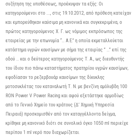
συζήτηση της υποθέσεως, προέκυψαν τα εξής: Οι
κατηγορούμενοι στο …., στις 19.10.2012, από πρόθεση κατείχαν
και εμπορεύθηκαν καύσιμα μη κανονικά και συγκεκριμένα, ο
πρώτος κατηγορούμενος Χ. Γ. ως νόμιμος εκπρόσωπος της
εταιρείας με την επωνυμία “… Α.Ε.” η οποία εκμεταλλεύεται
κατάστημα υγρών καυσίμων με σήμα της εταιρίας ” …” επί της
οδού … και ο δεύτερος κατηγορούμενος Τ. Α., ως διευθυντής
του ίδιου πιο πάνω καταστήματος πρατηρίου υγρών καυσίμων,
εφοδίασαν το ρεζερβουάρ καυσίμων της δίκυκλης
μοτοσυκλέτας του καταναλωτή Τ. Ν. με βενζίνη αμόλυβδη 100
RON Power V Power Racing και αφού εξετάστηκε αρμοδίως
από το Γενικό Χημείο του κράτους (Δ’ Χημική Υπηρεσία
Πειραιά) προσκομισθέν από τον καταγγέλλοντα δείγμα,
κρίθηκε μη κανονικό διότι σε συνολικό όγκο 1050 ml περιείχε
περίπου 1 ml νερό που διαχωρίζεται.