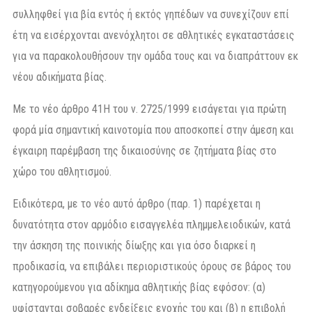
συλληφθεί για βία εντός ή εκτός γηπέδων να συνεχίζουν επί
έτη να εισέρχονται ανενόχλητοι σε αθλητικές εγκαταστάσεις
για να παρακολουθήσουν την οµάδα τους και να διαπράττουν εκ
νέου αδικήµατα βίας.
Με το νέο άρθρο 41Η του ν. 2725/1999 εισάγεται για πρώτη
φορά µία σηµαντική καινοτοµία που αποσκοπεί στην άµεση και
έγκαιρη παρέµβαση της δικαιοσύνης σε ζητήµατα βίας στο
χώρο του αθλητισµού.
Ειδικότερα, µε το νέο αυτό άρθρο (παρ. 1) παρέχεται η
δυνατότητα στον αρµόδιο εισαγγελέα πληµµελειοδικών, κατά
την άσκηση της ποινικής δίωξης και για όσο διαρκεί η
προδικασία, να επιβάλει περιοριστικούς όρους σε βάρος του
κατηγορούµενου για αδίκηµα αθλητικής βίας εφόσον: (α)
υφίστανται σοβαρές ενδείξεις ενοχής του και (β) η επιβολή