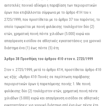
αυτοτελές ποινικό αδίκηµα η παραβίαση των περιοριστικών
όρων που επιβάλλονται σύµφωνα µε το άρθρο 41Η του ν.
2725/1999, που προστίθεται µε το άρθρο 37 του παρόντος, το
οποίο τιµωρείται µε ποινή φυλάκισης τουλάχιστον δύο (2)
ετών, χρηµατική ποινή πέντε χιλιάδων (5.000) ευρώ και
απαγόρευση εισόδου σε αθλητικές εγκαταστάσεις για χρονικό
διάστηµα ένα (1) έως πέντε (5) έτη.
Άρθρο 38 Προσθήκη του άρθρου 41Θ στον ν. 2725/1999
Στον ν. 2725/1999, µετά το άρθρο 41Η, προστίθεται άρθρο 41Θ
ως εξής: «Άρθρο 41Θ Ποινές σε περίπτωση παράβασης
περιοριστικών όρων ή παρεπόµενης ποινής 1. Με ποινή
φυλάκισης δύο (2) τουλάχιστον ετών, χρηµατική ποινή πέντε
χιλιάδων (5.000) ευρώ και απαγόρευση εισόδου σε αθλητικές
εγκαταστάσεις για χρονικό διάστηµα από ένα έως πέντε έτη