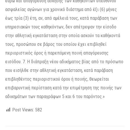
ευρώ και απαγόρευση άσκησης των καθηκόντων υπεύθυνου
ασφαλείας αγώνων για χρονικό διάστηµα από έξι (6) µήνες
έως τρία (3) έτη, αν, από αµέλειά τους, κατά παράβαση των
υπηρεσιακών τους καθηκόντων, δεν απέτρεψαν την είσοδο
στην αθλητική εγκατάσταση στην οποία ασκούν τα καθήκοντά
τους, προσώπου σε βάρος του οποίου έχει επιβληθεί
περιοριστικός όρος ή παρεπόµενη ποινή απαγόρευσης
εισόδου. 7. Η διάπραξη νέου αδικήµατος βίας από το πρόσωπο
που εισήλθε στην αθλητική εγκατάσταση, κατά παράβαση
επιβληθέντος περιοριστικού όρου ή ποινής, θεωρείται
επιβαρυντική περίσταση κατά την επιµέτρηση της ποινής των
αδικηµάτων των παραγράφων 5 και 6 του παρόντος.»
Post Views:
582