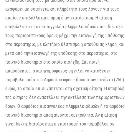
αντικατάστασή τους με άλλους, στην οποία πρέπει να
αναφέρει με σαφήνεια και πληρότητα τους λόγους για τους
οποίους επιβάλλεται η άρση ή αντικατάσταση. Η αίτηση
υποβάλλεται στον εισαγγελέα πλημμελειοδικών που διέταξε
τους περιοριστικούς όρους μέχρι την εισαγωγή της υπόθεσης
στο ακροατήριο, με κλητήριο θέσπισμα ή απευθείας κλήση, και
μετά από την εισαγωγή της υπόθεσης στο ακροατήριο, στο
ποινικό δικαστήριο στο οποίο εισήχθη. Επί ποινή
απαραδέκτου, ο κατηγορούμενος οφείλει να καταθέσει
παράβολο υπέρ του Δημοσίου ύψους διακοσίων πενήντα (250)
ευρώ, το οποίο επισυνάπτεται στη σχετική αίτηση. Η υποβολή
της αίτησης δεν αναστέλλει την εκτέλεση των περιοριστικών
όρων. Ο αρμόδιος εισαγγελέας πλημμελειοδικών ή το αρμόδιο
ποινικό δικαστήριο αποφαίνονται αμετάκλητα. Αν η αίτηση
γίνει δεκτή, διατάσσεται η επιστροφή του παραβόλου σε