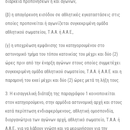
διάρκεια προπονήσεων ή και αγώνων,
(β) η απαγόρευση εισόδου σε αθλητικές εγκαταστάσεις στις
οποίες προπονείται ή αγωνίζεται συγκεκριμένη ομάδα
αθλητικού σωματείου, Τ.Α.Α. ή Α.Α.Ε.,
(γ) η υποχρέωση εμφάνισης του κατηγορουμένου στο
αστυνομικό τμήμα του τόπου κατοικίας του μέχρι και δύο (2)
ώρες πριν από την έναρξη αγώνων στους οποίες συμμετέχει
συγκεκριμένη ομάδα αθλητικού σωματείου, Τ.Α.Α. ή Α.Α.Ε. και η
παραμονή του εκεί μέχρι και δύο (2) ώρες μετά τη λήξη τους.
3. Η εισαγγελική διάταξη της παραγράφου 1 κοινοποιείται
στον κατηγορούμενο, στην αρμόδια αστυνομική αρχή και στους
κατά περίπτωση ενδιαφερόμενους, αθλητική ομοσπονδία,
διοργανώτρια των αγώνων αρχή, αθλητικό σωματείο, Τ.Α.Α. ή
Α.Α.Ε., για να λάβουν γνώση και να μεριμνήσουν για την