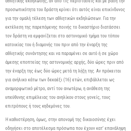
αθλητικής εκδήλωσης, αν από τις περιστάσεις και µε βάση την
προσωπικότητα του δράστη κρίνει ότι αυτός είναι επικίνδυνος
για την οµαλή τέλεση των αθλητικών εκδηλώσεων. Για την
εκτέλεση της παρεπόµενης ποινής το δικαστήριο διατάσσει
τον δράστη να εµφανίζεται στο αστυνοµικό τµήµα του τόπου
κατοικίας του ή διαµονής του πριν από την έναρξη της
αθλητικής συνάντησης και να παραµένει σε αυτό ή σε χώρο
άµεσης εποπτείας της αστυνοµικής αρχής, δύο ώρες πριν από
την έναρξη της έως δύο ώρες µετά τη λήξη της. Αν πρόκειται
για ανήλικο κάτω των δεκαέξι (16) ετών, επιβάλλεται ως
αναµορφωτικό µέτρο, αντί του ανωτέρω, η ανάθεση της
υπεύθυνης επιµέλειας του ανηλίκου στους γονείς, τους
επιτρόπους ή τους κηδεµόνες του.
Η καθυστέρηση, όµως, στην απονοµή της δικαιοσύνης έχει
οδηγήσει στο αποτέλεσµα πρόσωπα που έχουν κατ’ επανάληψη