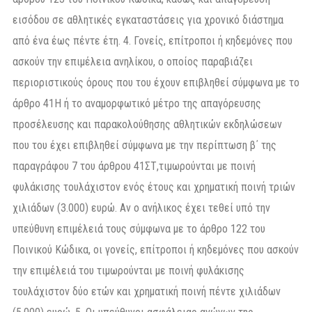
εισόδου σε αθλητικές εγκαταστάσεις για χρονικό διάστηµα
από ένα έως πέντε έτη. 4. Γονείς, επίτροποι ή κηδεµόνες που
ασκούν την επιµέλεια ανηλίκου, ο οποίος παραβιάζει
περιοριστικούς όρους που του έχουν επιβληθεί σύµφωνα µε το
άρθρο 41Η ή το αναµορφωτικό µέτρο της απαγόρευσης
προσέλευσης και παρακολούθησης αθλητικών εκδηλώσεων
που του έχει επιβληθεί σύµφωνα µε την περίπτωση β΄ της
παραγράφου 7 του άρθρου 41ΣΤ,τιµωρούνται µε ποινή
φυλάκισης τουλάχιστον ενός έτους και χρηµατική ποινή τριών
χιλιάδων (3.000) ευρώ. Αν ο ανήλικος έχει τεθεί υπό την
υπεύθυνη επιµέλειά τους σύµφωνα µε το άρθρο 122 του
Ποινικού Κώδικα, οι γονείς, επίτροποι ή κηδεµόνες που ασκούν
την επιµέλειά του τιµωρούνται µε ποινή φυλάκισης
τουλάχιστον δύο ετών και χρηµατική ποινή πέντε χιλιάδων