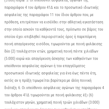
(5.000) ευρώ. 5. Οι υπεύθυνοι ασφάλειας αγώνων της
παραγράφου 4 του άρθρου 41Δ και το προσωπικό ιδιωτικής
ασφαλείας της παραγράφου 11 του ίδιου άρθρου που, µε
πρόθεση, επιτρέπουν να εισέλθει στην αθλητική εγκατάσταση
στην οποία ασκούν τα καθήκοντά τους, πρόσωπο σε βάρος του
οποίου έχει επιβληθεί περιοριστικός όρος ή παρεπόµενη
ποινή απαγόρευσης εισόδου, τιµωρούνται µε ποινή φυλάκισης
δύο (2) τουλάχιστον ετών, χρηµατική ποινή πέντε χιλιάδων
(5.000) ευρώ και απαγόρευση άσκησης των καθηκόντων του
υπεύθυνου ασφαλείας αγώνων ή του επαγγέλµατος
προσωπικού ιδιωτικής ασφαλείας για ένα έως πέντε έτη,
εκτός αν η πράξη τιµωρείται βαρύτερα µε άλλη ποινική
διάταξη. 6. Οι υπεύθυνοι ασφάλειας αγώνων της παραγράφου 4
του άρθρου 41Δ τιµωρούνται µε ποινή φυλάκισης έξι (6)
τουλάχιστον µηνών, χρηµατική ποινή τριών χιλιάδων (3.000)