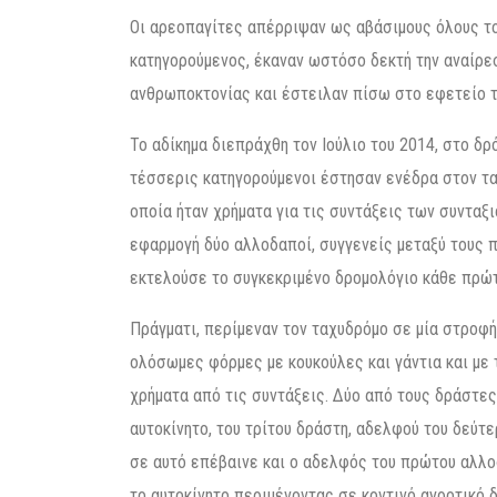
Οι αρεοπαγίτες απέρριψαν ως αβάσιμους όλους τ
κατηγορούμενος, έκαναν ωστόσο δεκτή την αναίρε
ανθρωποκτονίας και έστειλαν πίσω στο εφετείο τη
Το αδίκημα διεπράχθη τον Ιούλιο του 2014, στο δ
τέσσερις κατηγορούμενοι έστησαν ενέδρα στον τα
οποία ήταν χρήματα για τις συντάξεις των συνταξ
εφαρμογή δύο αλλοδαποί, συγγενείς μεταξύ τους π
εκτελούσε το συγκεκριμένο δρομολόγιο κάθε πρώτη
Πράγματι, περίμεναν τον ταχυδρόμο σε μία στροφ
ολόσωμες φόρμες με κουκούλες και γάντια και με 
χρήματα από τις συντάξεις. Δύο από τους δράστες
αυτοκίνητο, του τρίτου δράστη, αδελφού του δεύτ
σε αυτό επέβαινε και ο αδελφός του πρώτου αλλο
το αυτοκίνητο περιμένοντας σε κοντινό αγροτικό δ