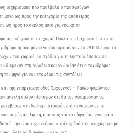
ους ισχυρισμούς που προέβαλε ο προσφεύγων
ση μόνο ως προς την κατηγορία της απόπειρας
ν ως προς το σκέλος αυτό για νέα κρίση.
ρόμο που οδηγούσε στο χωριό Παύλο του Ορχομενού, όταν οι
χυδρόμο προκειμένου να του αφαιρέσουν τα 29.000 ευρώ τα
ιούχων του χωριού. Το σχέδιο για τη ληστεία έθεσαν σε
ου διέμεναν στη Λιβαδειά και γνώριζαν ότι ο ταχυδρόμος
 του μήνα για να μεταφέρει τις συντάξεις.
ή επί της επαρχιακής οδού Ορχομενού – Παύλο φορώντας
την απειλή όπλου πίστεψαν ότι θα του αφαιρούσαν τα
 μετέβησαν στη δεύτερη στροφή μετά τη γέφυρα με το
ερου υποψήφιου ληστή, ο οποίος και το οδηγούσε, ενώ μέσα
δαπού. Την ώρα της ενέδρας ο τρίτος δράστης αναχώρησε με
ρόμο, ώστε να διαφύγουν όλοι μαζί.