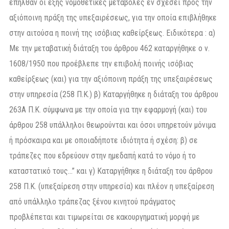
επήλθαν οι εξής νομοθετικές μεταβολές εν σχέσει προς την
αξιόποινη πράξη της υπεξαιρέσεως, για την οποία επιβλήθηκε
στην αιτούσα η ποινή της ισόβιας καθείρξεως. Ειδικότερα : α)
Με την μεταβατική διάταξη του άρθρου 462 καταργήθηκε ο ν.
1608/1950 που προέβλεπε την επιβολή ποινής ισόβιας
καθείρξεως (και) για την αξιόποινη πράξη της υπεξαιρέσεως
στην υπηρεσία (258 Π.Κ.) β) Καταργήθηκε η διάταξη του άρθρου
263Α Π.Κ. σύμφωνα με την οποία για την εφαρμογή (και) του
άρθρου 258 υπάλληλοι θεωρούνται και όσοι υπηρετούν μόνιμα
ή πρόσκαιρα και με οποιαδήποτε ιδιότητα ή σχέση: β) σε
τράπεζες που εδρεύουν στην ημεδαπή κατά το νόμο ή το
καταστατικό τους…” και γ) Καταργήθηκε η διάταξη του άρθρου
258 Π.Κ. (υπεξαίρεση στην υπηρεσία) και πλέον η υπεξαίρεση
από υπάλληλο τράπεζας ξένου κινητού πράγματος
προβλέπεται και τιμωρείται σε κακουργηματική μορφή με