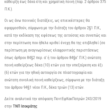
κάθειρξη έως δέκα έτη και χρηματική ποινή (παρ. 2 άρθρου 375
Π.Κ.).
Οι ως άνω ποινικές διατάξεις, ως επιεικέστερες θα
εφαρμοσθούν, σύμφωνα με την διάταξη του άρθρου 2§1 Π.Κ.,
κατά την εκδίκαση της εφέσεως της αιτούσας και συνεπώς και
στην περίπτωση που ήθελε κριθεί ένοχη θα της επιβληθεί (σε
περίπτωση μη αναγνωρίσεως ελαφρυντικής περιστάσεως
όπως άρθρου 84§2 περ. α’ ή του άρθρου 84§ε’ Π.Κ.) ανώτατη
ποινή καθείρξεως δέκα (10) ετών για την υπεξαίρεση και έξι
(6) ετών για την ηθική αυτουργία σε πλαστογραφία και
ανώτατη συνολική ποινή καθείρξεως, σύμφωνα με την διάταξη
του άρθρου 94§1 νέου Π.Κ., δέκα τριών (13) ετών.
Δείτε αναλυτικά την απόφαση ΠεντΕφΚακΠατρών 243/2019
στην
ΤΝΠ Ισοκράτης