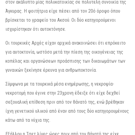
στον ακάλυπτο μίας πολυκατοικίας σε πολυτελή συνοικία της
Άγκυρας. Η φοιτήτρια είχε πέσει από τον 20ό όροφο όπου
βρίσκεται το γραφείο του Ακσού. Οι δύο κατηγορούμενοι
ισχυρίστηκαν ότι αυτοκτόνησε.
Οι τουρκικές Αρχές είχαν αρχικά ανακοινώσει ότι επρόκειτο
για αυτοκτονία, ωστόσο μετά την πίεση της οικογένειας της
κοπέλας και οργανώσεων προάσπισης των δικαιωμάτων των
γυναικών ξεκίνησε έρευνα για ανθρωποκτονία.
Σύμφωνα με τα τουρκικά μέσα ενημέρωσης, η νεκροψία-
νεκροτομή που έγινε στην 23χρονη έδειξε ότι είχε δεχθεί
σεξουαλική επίθεση πριν από τον θάνατό της, ενώ βρέθηκαν
ίχνη γενετικού υλικού από έναν από τους δύο κατηγορουμένους
κάτω από τα νύχια της.
Εξάλλου η Τσετ λίγες ώρες πριν από τον θάνατό της είχε