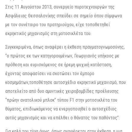
Στις 11 Αυγούστου 2013, συνεργείο πυροτεχνουργών της
Ασφάλειας Θεσσαλονίκης σπεύδει σε σημείο όπου σύμφωνα
με τον συνέταιρο του πρατηριούχου, είχε τοποθετηθεί
εκρηκτικός μηχανισμός στη μοτοσικλέτα του.
Συγκεκριμένα, όπως αναφέρει η έκθεση πραγματογνωμοσύνης,
“ο πρώτος εκ των κατηγορουμένων, Γεωργιανός υπήκοος με
πρόθεση και ευρισκόμενος σε ήρεμη ψυχική κατάσταση,
έχοντας αποφασίσει να σκοτώσει τον έμπορο
κοσμημάτων,τοποθέτησε αυτοσχέδιο εκρηκτικό μηχανισμό, που
αποτελείτο από δυο αμυντικές χειροβομβίδες προέλευσης
“πρώην ανατολικού μπλοκ” τύπου F1 στην μοτοσικλέτα του
θύματος, επιδιωκόμενος να ενεργοποιηθεί ο αυτοσχέδιος
αυτός μηχανισμός και να επέλθει ο θάνατος του παθόντος”.
Για καλή του τύχη όμως, όπως αναφέρεται στην έκθεση, η μια