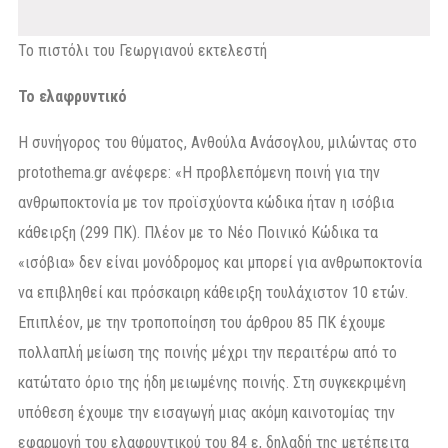
Το πιστόλι του Γεωργιανού εκτελεστή
Το ελαφρυντικό
Η συνήγορος του θύματος, Ανθούλα Ανάσογλου, μιλώντας στο
protothema.gr ανέφερε: «Η προβλεπόμενη ποινή για την
ανθρωποκτονία με τον προϊσχύοντα κώδικα ήταν η ισόβια
κάθειρξη (299 ΠΚ). Πλέον με το Νέο Ποινικό Κώδικα τα
«ισόβια» δεν είναι μονόδρομος και μπορεί για ανθρωποκτονία
να επιβληθεί και πρόσκαιρη κάθειρξη τουλάχιστον 10 ετών.
Επιπλέον, με την τροποποίηση του άρθρου 85 ΠΚ έχουμε
πολλαπλή μείωση της ποινής μέχρι την περαιτέρω από το
κατώτατο όριο της ήδη μειωμένης ποινής. Στη συγκεκριμένη
υπόθεση έχουμε την εισαγωγή μιας ακόμη καινοτομίας την
εφαρμογή του ελαφρυντικού του 84 ε, δηλαδή της μετέπειτα