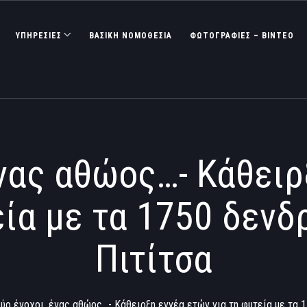
ΥΠΗΡΕΣΙΕΣ
ΒΑΣΙΚΉ ΝΟΜΟΘΕΣΊΑ
ΦΩΤΟΓΡΑΦΊΕΣ – ΒΊΝΤΕΟ
ένας αθώος…- Κάθειρ
εία με τα 1750 δενδ
Πιτίτσα
ύο ένοχοι, ένας αθώος…- Κάθειρξη εννέα ετών για τη φυτεία με τα 