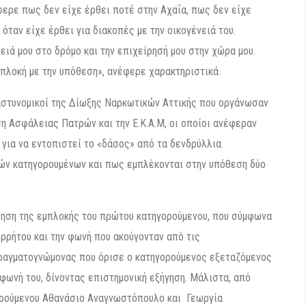
ερε πως δεν είχε έρθει ποτέ στην Αχαΐα, πως δεν είχε
όταν είχε έρθει για διακοπές με την οικογένειά του.
ειά μου στο δρόμο και την επιχείρησή μου στην χώρα μου.
μπλοκή με την υπόθεση», ανέφερε χαρακτηριστικά.
 αστυνομικοί της Δίωξης Ναρκωτικών Αττικής που οργάνωσαν
η Ασφάλειας Πατρών και την Ε.Κ.Α.Μ, οι οποίοι ανέφεραν
 για να εντοπιστεί το «δάσος» από τα δενδρύλλια.
ιών κατηγορουμένων και πως εμπλέκονται στην υπόθεση δύο
νηση της εμπλοκής του πρώτου κατηγορούμενου, που σύμφωνα
ρρήτου και την φωνή που ακούγονταν από τις
πραγματογνώμονας που όρισε ο κατηγορούμενος εξεταζόμενος
φωνή του, δίνοντας επιστημονική εξήγηση. Μάλιστα, από
ορούμενου Αθανάσιο Αναγνωστόπουλο και Γεωργία