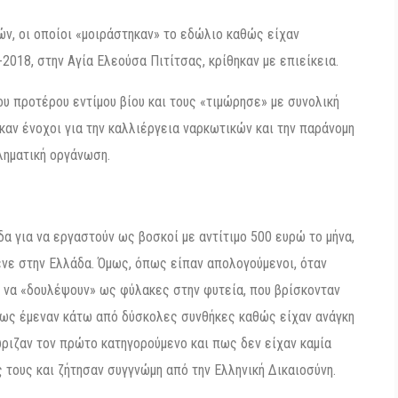
τών, οι οποίοι «μοιράστηκαν» το εδώλιο καθώς είχαν
2018, στην Αγία Ελεούσα Πιτίτσας, κρίθηκαν με επιείκεια.
υ προτέρου εντίμου βίου και τους «τιμώρησε» με συνολική
καν ένοχοι για την καλλιέργεια ναρκωτικών και την παράνομη
ληματική οργάνωση.
 για να εργαστούν ως βοσκοί με αντίτιμο 500 ευρώ το μήνα,
νε στην Ελλάδα. Όμως, όπως είπαν απολογούμενοι, όταν
ς να «δουλέψουν» ως φύλακες στην φυτεία, που βρίσκονταν
 πως έμεναν κάτω από δύσκολες συνθήκες καθώς είχαν ανάγκη
ριζαν τον πρώτο κατηγορούμενο και πως δεν είχαν καμία
τους και ζήτησαν συγγνώμη από την Ελληνική Δικαιοσύνη.