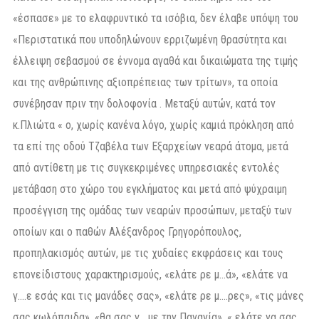
«έσπασε» με το ελαφρυντικό τα ισόβια, δεν έλαβε υπόψη του
«Περιστατικά που υποδηλώνουν ερριζωμένη θρασύτητα και
έλλειψη σεβασμού σε έννομα αγαθά και δικαιώματα της τιμής
και της ανθρώπινης αξιοπρέπειας των τρίτων», τα οποία
συνέβησαν πριν την δολοφονία . Μεταξύ αυτών, κατά τον
κ.Πλιώτα « ο, χωρίς κανένα λόγο, χωρίς καμιά πρόκληση από
τα επί της οδού Τζαβέλα των Εξαρχείων νεαρά άτομα, μετά
από αντίθετη με τις συγκεκριμένες υπηρεσιακές εντολές
μετάβαση στο χώρο του εγκλήματος και μετά από ψύχραιμη
προσέγγιση της ομάδας των νεαρών προσώπων, μεταξύ των
οποίων και ο παθών Αλέξανδρος Γρηγορόπουλος,
προπηλακισμός αυτών, με τις χυδαίες εκφράσεις και τους
επονείδιστους χαρακτηρισμούς, «ελάτε ρε μ…ά», «ελάτε να
γ….ε εσάς και τις μανάδες σας», «ελάτε ρε μ….ρες», «τις μάνες
σας κωλόπαιδα», «θα σας γ….με την Παναγία», « ελάτε να σας