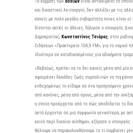
Το κομμάτι των
αδειών
είναι αντικείμενο το οποίο
και δικαστικοί λειτουργοί, δεν αλλάζει με τις αλ
κανείς με πολύ μεγάλη σοβαρότητα ποιες είναι οι 
δίνονται αυτές οι άδειες, δήλωσε ο υπουργός Δικ
Δημοκρατίας,
Κωνσταντίνος Τσιάρας
, στον ραδι
Ειδήσεων «Πρακτορείο 104,9 FM», για το νομικό π
ιδιαίτερα σε καταδικασμένους για αδικήματα τρομ
«Βεβαίως, πρέπει να το δει κανείς μέσα από μία ε
αφαιρέσει δεκάδες ζωές συμπολιτών να τυγχάνουν
ενδεχομένως το είδαμε σε ένα προηγούμενο χρονικ
από κανόνες, μέσα από όρους, μέσα από την ανεξα
η οποία προέρχεται από το πώς αποδίδεται το δίκα
αυτά έρχονται σε μια συμφωνία γενικότερα, με αυ
κοινό περί δικαίου αίσθημα», εξήγησε ο υπουργός
θέλουμε να παρακολουθήσουμε το τι συμβαίνει γενι