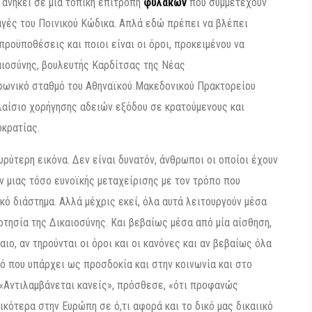
 ανήκει σε μια τοπική επιτροπή
φυλακών
που συμμετέχουν
λαγές του Ποινικού Κώδικα. Απλά εδώ πρέπει να βλέπει
προϋποθέσεις και ποιοι είναι οι όροι, προκειμένου να
αιοσύνης, βουλευτής Καρδίτσας της Νέας
οφωνικό σταθμό του Αθηναϊκού Μακεδονικού Πρακτορείου
λαίσιο χορήγησης αδειών εξόδου σε κρατούμενους και
οκρατίας.
υρύτερη εικόνα. Δεν είναι δυνατόν, άνθρωποι οι οποίοι έχουν
 μιας τόσο ευνοϊκής μεταχείρισης με τον τρόπο που
ό διάστημα. Αλλά μέχρις εκεί, όλα αυτά λειτουργούν μέσα
ρτησία της Δικαιοσύνης. Και βεβαίως μέσα από μία αίσθηση,
ιο, αν τηρούνται οι όροι και οι κανόνες και αν βεβαίως όλα
τό που υπάρχει ως προσδοκία και στην κοινωνία και στο
. «Αντιλαμβάνεται κανείς», πρόσθεσε, «ότι προφανώς
κότερα στην Ευρώπη σε ό,τι αφορά και το δικό μας δικαιικό