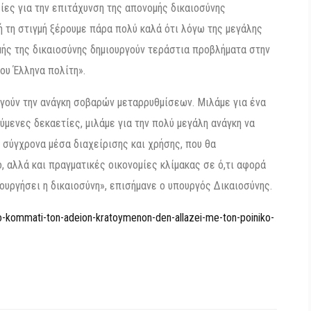
ίες για την επιτάχυνση της απονομής δικαιοσύνης
ή τη στιγμή ξέρουμε πάρα πολύ καλά ότι λόγω της μεγάλης
ής της δικαιοσύνης δημιουργούν τεράστια προβλήματα στην
ου Έλληνα πολίτη».
ργούν την ανάγκη σοβαρών μεταρρυθμίσεων. Μιλάμε για ένα
μενες δεκαετίες, μιλάμε για την πολύ μεγάλη ανάγκη να
α σύγχρονα μέσα διαχείρισης και χρήσης, που θα
, αλλά και πραγματικές οικονομίες κλίμακας σε ό,τι αφορά
ουργήσει η δικαιοσύνη», επισήμανε ο υπουργός Δικαιοσύνης.
o-kommati-ton-adeion-kratoymenon-den-allazei-me-ton-poiniko-