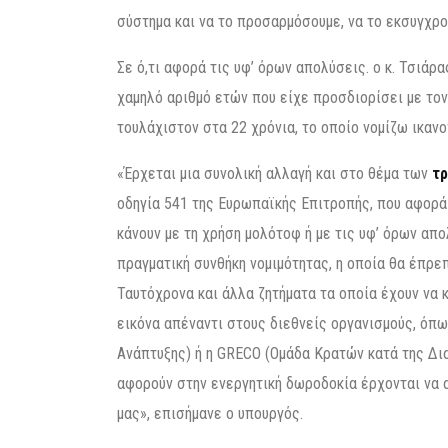
σύστημα και να το προσαρμόσουμε, να το εκσυγχρο
Σε ό,τι αφορά τις υφ’ όρων απολύσεις. ο κ. Τσιάρ
χαμηλό αριθμό ετών που είχε προσδιορίσει με το
τουλάχιστον στα 22 χρόνια, το οποίο νομίζω ικανοπ
«Έρχεται μια συνολική αλλαγή και στο θέμα των
τ
οδηγία 541 της Ευρωπαϊκής Επιτροπής, που αφορά
κάνουν με τη χρήση μολότοφ ή με τις υφ’ όρων απ
πραγματική συνθήκη νομιμότητας, η οποία θα έπρε
Ταυτόχρονα και άλλα ζητήματα τα οποία έχουν να κ
εικόνα απέναντι στους διεθνείς οργανισμούς, όπω
Ανάπτυξης) ή η GRECO (Ομάδα Κρατών κατά της Δι
αφορούν στην ενεργητική δωροδοκία έρχονται να α
μας», επισήμανε ο υπουργός.