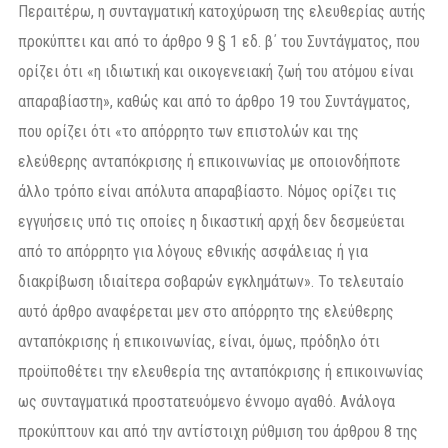
Περαιτέρω, η συνταγματική κατοχύρωση της ελευθερίας αυτής
προκύπτει και από το άρθρο 9 § 1 εδ. β΄ του Συντάγματος, που
ορίζει ότι «η ιδιωτική και οικογενειακή ζωή του ατόμου είναι
απαραβίαστη», καθώς και από το άρθρο 19 του Συντάγματος,
που ορίζει ότι «το απόρρητο των επιστολών και της
ελεύθερης ανταπόκρισης ή επικοινωνίας με οποιονδήποτε
άλλο τρόπο είναι απόλυτα απαραβίαστο. Νόμος ορίζει τις
εγγυήσεις υπό τις οποίες η δικαστική αρχή δεν δεσμεύεται
από το απόρρητο για λόγους εθνικής ασφάλειας ή για
διακρίβωση ιδιαίτερα σοβαρών εγκλημάτων». Το τελευταίο
αυτό άρθρο αναφέρεται μεν στο απόρρητο της ελεύθερης
ανταπόκρισης ή επικοινωνίας, είναι, όμως, πρόδηλο ότι
προϋποθέτει την ελευθερία της ανταπόκρισης ή επικοινωνίας
ως συνταγματικά προστατευόμενο έννομο αγαθό. Ανάλογα
προκύπτουν και από την αντίστοιχη ρύθμιση του άρθρου 8 της