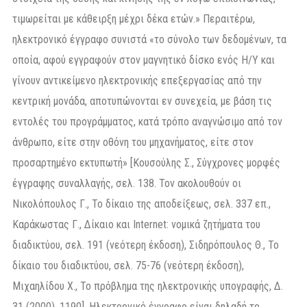
τιμωρείται με κάθειρξη μέχρι δέκα ετών.» Περαιτέρω,
ηλεκτρονικό έγγραφο συνιστά «το σύνολο των δεδομένων, τα
οποία, αφού εγγραφούν στον μαγνητικό δίσκο ενός Η/Υ και
γίνουν αντικείμενο ηλεκτρονικής επεξεργασίας από την
κεντρική μονάδα, αποτυπώνονται εν συνεχεία, με βάση τις
εντολές του προγράμματος, κατά τρόπο αναγνώσιμο από τον
άνθρωπο, είτε στην οθόνη του μηχανήματος, είτε στον
προσαρτημένο εκτυπωτή» [Κουσούλης Σ., Σύγχρονες μορφές
έγγραφης συναλλαγής, σελ. 138. Τον ακολουθούν οι
Νικολόπουλος Γ., Το δίκαιο της αποδείξεως, σελ. 337 επ.,
Καράκωστας Γ., Δίκαιο και Internet: νομικά ζητήματα του
διαδικτύου, σελ. 191 (νεότερη έκδοση), Σιδηρόπουλος Θ., Το
δίκαιο του διαδικτύου, σελ. 75-76 (νεότερη έκδοση),
Μιχαηλίδου Χ., Το πρόβλημα της ηλεκτρονικής υπογραφής, Δ.
31 (2000), 1190]. Ηλεκτρονικό έγγραφο είναι δηλαδή το