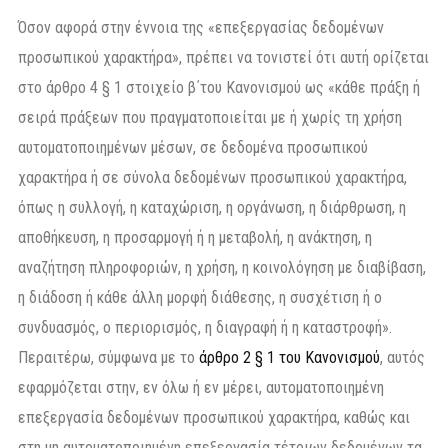
Όσον αφορά στην έννοια της «επεξεργασίας δεδομένων
προσωπικού χαρακτήρα», πρέπει να τονιστεί ότι αυτή ορίζεται
στο άρθρο 4 § 1 στοιχείο β΄του Κανονισμού ως «κάθε πράξη ή
σειρά πράξεων που πραγματοποιείται με ή χωρίς τη χρήση
αυτοματοποιημένων μέσων, σε δεδομένα προσωπικού
χαρακτήρα ή σε σύνολα δεδομένων προσωπικού χαρακτήρα,
όπως η συλλογή, η καταχώριση, η οργάνωση, η διάρθρωση, η
αποθήκευση, η προσαρμογή ή η μεταβολή, η ανάκτηση, η
αναζήτηση πληροφοριών, η χρήση, η κοινολόγηση με διαβίβαση,
η διάδοση ή κάθε άλλη μορφή διάθεσης, η συσχέτιση ή ο
συνδυασμός, ο περιορισμός, η διαγραφή ή η καταστροφή».
Περαιτέρω, σύμφωνα με το
άρθρο 2 § 1 του Κανονισμού
, αυτός
εφαρμόζεται στην, εν όλω ή εν μέρει, αυτοματοποιημένη
επεξεργασία δεδομένων προσωπικού χαρακτήρα, καθώς και
στη μη αυτοματοποιημένη επεξεργασία τέτοιων δεδομένων τα