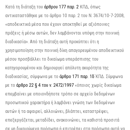
Κατά τη διάταξη του
άρθρου 177 παρ. 2
ΚΠΔ, όπως
αντικαταστάθηκε με το άρθρο 10 παρ. 2 του Ν. 3674/10-7-2008,
«αποδεικτικά μέσα που έχουν αποκτηθεί με αξιόποινες
πράξεις ή μέσω αυτών, δεν λαμβάνονται υπόψη στην ποινική
διαδικασία». Από τη διάταξη αυτή προκύπτει ότι η
χρησιμοποίηση στην ποινική δίκη απαγορευμένου αποδεικτικού
μέσου προσβάλλει το δικαίωμα υπεράσπισης του
κατηγορουμένου και δημιουργεί απόλυτη ακυρότητα της
διαδικασίας, σύμφωνα με το
άρθρο 171 παρ. 1δ
΄ΚΠΔ. Σύμφωνα
με το
άρθρο 22 § 4 του ν. 2472/1997
«όποιος χωρίς δικαίωμα
επεμβαίνει με οποιονδήποτε τρόπο σε αρχείο δεδομένων
προσωπικού χαρακτήρα ή λαμβάνει γνώση των δεδομένων
αυτών ή τα αφαιρεί, αλλοιώνει, βλάπτει, καταστρέφει,
επεξεργάζεται, μεταδίδει, ανακοινώνει, τα καθιστά προσιτά
σε μη δικαιούμενα πρόσωπα ή επιτρέπει στα πρόσωπα αυτά να