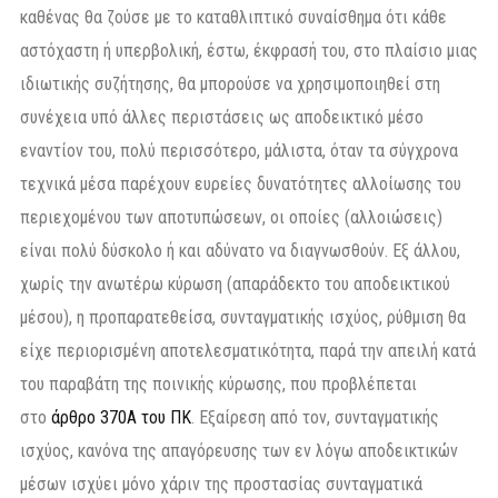
καθένας θα ζούσε με το καταθλιπτικό συναίσθημα ότι κάθε
αστόχαστη ή υπερβολική, έστω, έκφρασή του, στο πλαίσιο μιας
ιδιωτικής συζήτησης, θα μπορούσε να χρησιμοποιηθεί στη
συνέχεια υπό άλλες περιστάσεις ως αποδεικτικό μέσο
εναντίον του, πολύ περισσότερο, μάλιστα, όταν τα σύγχρονα
τεχνικά μέσα παρέχουν ευρείες δυνατότητες αλλοίωσης του
περιεχομένου των αποτυπώσεων, οι οποίες (αλλοιώσεις)
είναι πολύ δύσκολο ή και αδύνατο να διαγνωσθούν. Εξ άλλου,
χωρίς την ανωτέρω κύρωση (απαράδεκτο του αποδεικτικού
μέσου), η προπαρατεθείσα, συνταγματικής ισχύος, ρύθμιση θα
είχε περιορισμένη αποτελεσματικότητα, παρά την απειλή κατά
του παραβάτη της ποινικής κύρωσης, που προβλέπεται
στο
άρθρο 370Α του ΠΚ
. Εξαίρεση από τον, συνταγματικής
ισχύος, κανόνα της απαγόρευσης των εν λόγω αποδεικτικών
μέσων ισχύει μόνο χάριν της προστασίας συνταγματικά