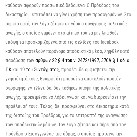
καθόσον αφορούν προσωπικά δεδομένα. Ο Πρόεδρος του
δικαστηρίου, επιτρέπει να γίνει χρήση των προσαγομένων. Στο
σημείο αυτό, τον λόγο ζήτησε εκ νέου ο συνήγορος πολιτικής
αγωγής, ο οποίος εμμένει στο αίτημά του να μην ληφθούν
υπόψη τα προσκομιζόμενα από τις σελίδες του facebook,
καθόσον αποτελούν παράνομο αποδεικτικό μέσο, ληφθέν κατά
παράβαση των
άρθρων 22 § 4 του ν. 2472/1997
,
370Α § 1 εδ. α΄
ΠΚ
και
19 του Συντάγματος
, προσέτι δε αμφισβητεί την
γνησιότητά τους, θεωρεί ότι μπορεί να αποτελούν προϊόν
συρραφής, εν τέλει, δε, δεν τέθηκαν υπόψη της πολιτικής
αγωγής, προκειμένου να λάβει γνώση και να διερευνήσει την
προέλευσή τους. Τέλος, δε, προσφεύγει στο Δικαστήριο κατά
της διάταξης του Προέδρου, για το επιτρεπτό της ανάγνωσης
των αποδεικτικών μέσων. Τον λόγο ζήτησε και πήρε από τον
Πρόεδρο ο Εισαγγελέας της έδρας, ο οποίος πρότεινε την