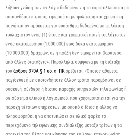
λάβουν γνώση των εν λόγω δεδομένων ή τα εκμεταλλεύεται με
οποιονδήποτε τρόπο, τιμωρείται με φυλάκιση και χρηματική
ποινή και αν πρόκειται για ευαίσθητα δεδομένα με φυλάκιση
τουλάχιστον ενός (1) έτους και χρηματική ποινή τουλάχιστον
ενός εκατομμυρίου (1.000.000) εως δέκα εκατομμυρίων
(10.000.000) δραχμών, αν η πράξη δεν τιμωρείται βαρύτερα
από άλλες διατάξεις». Παράλληλα, σύμφωνα με τη διάταξη
του
άρθρου 370Α § 1 εδ. α΄ ΠΚ
ορίζεται: «Όποιος αθέμιτα
παγιδεύει ή με οποιονδήποτε άλλον τρόπο παρεμβαίνει σε
συσκευή, σύνδεση ή δίκτυο παροχής υπηρεσιών τηλεφωνίας ή
σε σύστημα υλικού ή λογισμικού, που χρησιμοποιείται για την
παροχή τέτοιων υπηρεσιών, με σκοπό ο ίδιος ή άλλος να
πληροφορηθεί ή να αποτυπώσει σε υλικό φορέα το
περιεχόμενο τηλεφωνικής συνδιάλεξης μεταξύ τρίτων ή τα
στοιχεία της θέσης και κίνησης της εν λόγω επικοινωνίας,