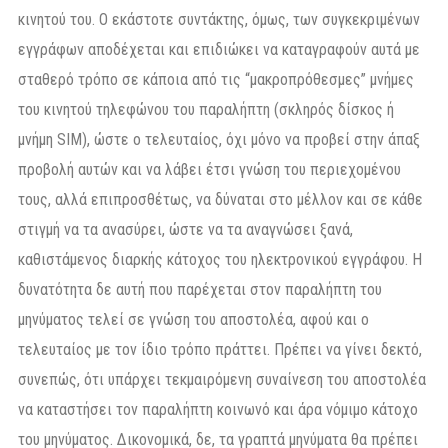
κινητού του. Ο εκάστοτε συντάκτης, όμως, των συγκεκριμένων
εγγράφων αποδέχεται και επιδιώκει να καταγραφούν αυτά με
σταθερό τρόπο σε κάποια από τις “μακροπρόθεσμες” μνήμες
του κινητού τηλεφώνου του παραλήπτη (σκληρός δίσκος ή
μνήμη SIM), ώστε ο τελευταίος, όχι μόνο να προβεί στην άπαξ
προβολή αυτών και να λάβει έτσι γνώση του περιεχομένου
τους, αλλά επιπροσθέτως, να δύναται στο μέλλον και σε κάθε
στιγμή να τα ανασύρει, ώστε να τα αναγνώσει ξανά,
καθιστάμενος διαρκής κάτοχος του ηλεκτρονικού εγγράφου. Η
δυνατότητα δε αυτή που παρέχεται στον παραλήπτη του
μηνύματος τελεί σε γνώση του αποστολέα, αφού και ο
τελευταίος με τον ίδιο τρόπο πράττει. Πρέπει να γίνει δεκτό,
συνεπώς, ότι υπάρχει τεκμαιρόμενη συναίνεση του αποστολέα
να καταστήσει τον παραλήπτη κοινωνό και άρα νόμιμο κάτοχο
του μηνύματος. Δικονομικά, δε, τα γραπτά μηνύματα θα πρέπει