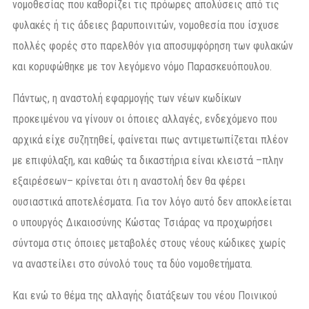
νομοθεσίας που καθορίζει τις πρόωρες απολύσεις από τις
φυλακές ή τις άδειες βαρυποινιτών, νομοθεσία που ίσχυσε
πολλές φορές στο παρελθόν για αποσυμφόρηση των φυλακών
και κορυφώθηκε με τον λεγόμενο νόμο Παρασκευόπουλου.
Πάντως, η αναστολή εφαρμογής των νέων κωδίκων
προκειμένου να γίνουν οι όποιες αλλαγές, ενδεχόμενο που
αρχικά είχε συζητηθεί, φαίνεται πως αντιμετωπίζεται πλέον
με επιφύλαξη, και καθώς τα δικαστήρια είναι κλειστά –πλην
εξαιρέσεων– κρίνεται ότι η αναστολή δεν θα φέρει
ουσιαστικά αποτελέσματα. Για τον λόγο αυτό δεν αποκλείεται
ο υπουργός Δικαιοσύνης Κώστας Τσιάρας να προχωρήσει
σύντομα στις όποιες μεταβολές στους νέους κώδικες χωρίς
να αναστείλει στο σύνολό τους τα δύο νομοθετήματα.
Και ενώ το θέμα της αλλαγής διατάξεων του νέου Ποινικού