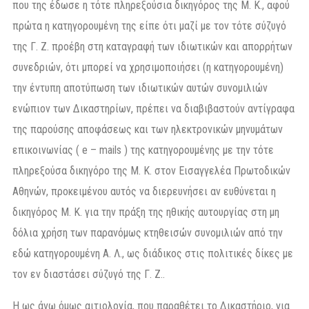
που της έδωσε η τότε πληρεξούσια δικηγόρος της Μ. Κ., αφού
πρώτα η κατηγορουμένη της είπε ότι μαζί με τον τότε σύζυγό
της Γ. Ζ. προέβη στη καταγραφή των ιδιωτικών και απορρήτων
συνεδριών, ότι μπορεί να χρησιμοποιήσει (η κατηγορουμένη)
την έντυπη αποτύπωση των ιδιωτικών αυτών συνομιλιών
ενώπιον των Δικαστηρίων, πρέπει να διαβιβαστούν αντίγραφα
της παρούσης αποφάσεως και των ηλεκτρονικών μηνυμάτων
επικοινωνίας ( e – mails ) της κατηγορουμένης με την τότε
πληρεξούσα δικηγόρο της Μ. Κ. στον Εισαγγελέα Πρωτοδικών
Αθηνών, προκειμένου αυτός να διερευνήσει αν ευθύνεται η
δικηγόρος Μ. Κ. για την πράξη της ηθικής αυτουργίας στη μη
δόλια χρήση των παρανόμως κτηθεισών συνομιλιών από την
εδώ κατηγορουμένη Α. Λ., ως διάδικος στις πολιτικές δίκες με
τον εν διαστάσει σύζυγό της Γ. Ζ..
Η ως άνω όμως αιτιολογία, που παραθέτει το Δικαστήριο, για