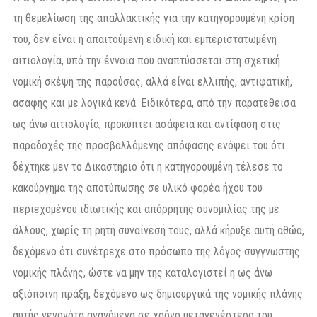
τη θεμελίωση της απαλλακτικής για την κατηγορουμένη κρίση
του, δεν είναι η απαιτούμενη ειδική και εμπεριστατωμένη
αιτιολογία, υπό την έννοια που αναπτύσσεται στη σχετική
νομική σκέψη της παρούσας, αλλά είναι ελλιπής, αντιφατική,
ασαφής και με λογικά κενά. Ειδικότερα, από την παρατεθείσα
ως άνω αιτιολογία, προκύπτει ασάφεια και αντίφαση στις
παραδοχές της προσβαλλόμενης απόφασης ενόψει του ότι
δέχτηκε μεν το Δικαστήριο ότι η κατηγορουμένη τέλεσε το
κακούργημα της αποτύπωσης σε υλικό φορέα ήχου του
περιεχομένου ιδιωτικής και απόρρητης συνομιλίας της με
άλλους, χωρίς τη ρητή συναίνεσή τους, αλλά κήρυξε αυτή αθώα,
δεχόμενο ότι συνέτρεχε στο πρόσωπο της λόγος συγγνωστής
νομικής πλάνης, ώστε να μην της καταλογιστεί η ως άνω
αξιόποινη πράξη, δεχόμενο ως δημιουργικά της νομικής πλάνης
αυτής γεγονότα αναγόμενα σε χρόνο μεταγενέστερο του