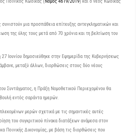
έος Ποινικός Κώδικας (
Νόμος 4619/2019
) και ο νέος Κώδικας
ς συνιστούν μια προσπάθεια επίτευξης αντεγκληματικών και
έωση της ύλης τους μετά από 70 χρόνια και τη βελτίωση του
η 27 Ιουνίου δημοσιεύθηκε στην Εφημερίδα της Κυβερνήσεως
άμβανε, μεταξύ άλλων, διορθώσεις στους δύο νέους
του Συντάγματος, η Πράξη Νομοθετικού Περιεχομένου θα
 Βουλή εντός σαράντα ημερών.
πλεκομένων μερών σχετικά με τις σημαντικές αυτές
οίηση του συγκριτικού πίνακα διατάξεων ανάμεσα στον
ικα Ποινικής Δικονομίας, με βάση τις διορθώσεις που