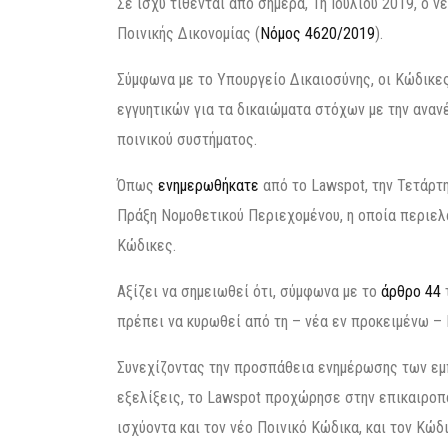
Σε ισχύ τίθενται από σήμερα, 1η Ιουλίου 2019, ο ν
Ποινικής Δικονομίας (
Νόμος 4620/2019
).
Σύμφωνα με το Υπουργείο Δικαιοσύνης, οι Κώδικε
εγγυητικών για τα δικαιώματα στόχων με την αναν
ποινικού συστήματος.
Όπως
ενημερωθήκατε
από το Lawspot, την Τετάρτ
Πράξη Νομοθετικού Περιεχομένου, η οποία περιελ
Κώδικες.
Αξίζει να σημειωθεί ότι, σύμφωνα με το
άρθρο 44
πρέπει να κυρωθεί από τη – νέα εν προκειμένω –
Συνεχίζοντας την προσπάθεια ενημέρωσης των εμ
εξελίξεις, το Lawspot προχώρησε στην επικαιροπ
ισχύοντα και τον νέο Ποινικό Κώδικα, και τον Κώδ