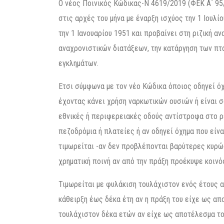
Ο νέος Ποινικός Κώδικας-Ν 4619/2019 (ΦΕΚ Α΄ 95
στις αρχές του μήνα με έναρξη ισχύος την 1 Ιουλί
την 1 Ιανουαρίου 1951 και προβαίνει στη ριζική 
αναχρονιστικών διατάξεων, την κατάργηση των πτ
εγκλημάτων.
Ετσι σύμφωνα με τον νέο Κώδικα όποιος οδηγεί ό
έχοντας κάνει χρήση ναρκωτικών ουσιών ή είναι σ
εθνικές ή περιφερειακές οδούς αντίστροφα στο ρ
πεζοδρόμια ή πλατείες ή αν οδηγεί όχημα που εί
τιμωρείται -αν δεν προβλέπονται βαρύτερες κυρώσ
χρηματική ποινή αν από την πράξη προέκυψε κοινό
Τιμωρείται με φυλάκιση τουλάχιστον ενός έτους α
κάθειρξη έως δέκα έτη αν η πράξη του είχε ως απ
τουλάχιστον δέκα ετών αν είχε ως αποτέλεσμα τ