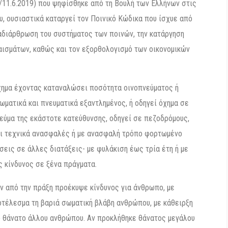
/11.6.2019) που ψηφίσθηκε από τη Βουλή των Ελλήνων στις
ου, ουσιαστικά καταργεί τον Ποινικό Κώδικα που ίσχυε από
αναδιάρθρωση του συστήματος των ποινών, την κατάργηση
αισμάτων, καθώς και τον εξορθολογισμό των οικονομικών
χημα έχοντας καταναλώσει ποσότητα οινοπνεύματος ή
ωματικά και πνευματικά εξαντλημένος, ή οδηγεί όχημα σε
εύμα της εκάστοτε κατεύθυνσης, οδηγεί σε πεζοδρόμους,
ναι τεχνικά ανασφαλές ή με ανασφαλή τρόπο φορτωμένο
εις σε άλλες διατάξεις- με φυλάκιση έως τρία έτη ή με
ς κίνδυνος σε ξένα πράγματα.
ν από την πράξη προέκυψε κίνδυνος για άνθρωπο, με
οτέλεσμα τη βαριά σωματική βλάβη ανθρώπου, με κάθειρξη
ο θάνατο άλλου ανθρώπου. Αν προκλήθηκε θάνατος μεγάλου