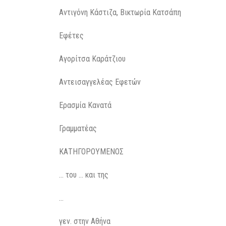
Αντιγόνη Κάστιζα, Βικτωρία Κατσάπη
Εφέτες
Αγορίτσα Καράτζιου
Αντεισαγγελέας Εφετών
Ερασμία Κανατά
Γραμματέας
ΚΑΤΗΓΟΡΟΥΜΕΝΟΣ
… του … και της
…
γεν. στην Αθήνα