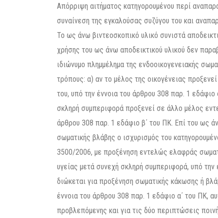
Απόρριψη αιτήματος κατηγορουμένου περί αναπαρα
συναίνεση της εγκαλούσας συζύγου του και αναπαρ
Το ως άνω βιντεοσκοπικό υλικό συνιστά αποδεικτ
χρήσης του ως άνω αποδεικτικού υλικού δεν παραβ
ιδιώνυμο πλημμέλημα της ενδοοικογενειακής σωμα
τρόπους: α) αν το μέλος της οικογένειας προξενε
του, υπό την έννοια του άρθρου 308 παρ. 1 εδάφιο 
σκληρή συμπεριφορά προξενεί σε άλλο μέλος εντε
άρθρου 308 παρ. 1 εδάφιο β΄ του ΠΚ. Επί του ως 
σωματικής βλάβης ο ισχυρισμός του κατηγορουμένου
3500/2006, με προξένηση εντελώς ελαφράς σωματι
υγείας μετά συνεχή σκληρή συμπεριφορά, υπό την έ
διώκεται για προξένηση σωματικής κάκωσης ή βλάβ
έννοια του άρθρου 308 παρ. 1 εδάφιο α΄ του ΠΚ, α
προβλεπόμενης και για τις δύο περιπτώσεις ποιν