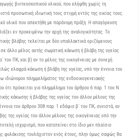
γωγής βιντεοσκοπικού υλικού, που ελήφθη χωρίς τη
ιστά προσωπική ιδιωτική τους στιγμή εντός της οικίας τους.
ικό υλικό που απεκτήθη με παράνομη πράξη. Η απαγόρευση
ιάζει εν προκειμένω την αρχή της αναλογικότητας. Το
τικής βλάβης τελείται με δύο υπαλλακτικά οριζόμενους
ί σε άλλο μέλος αυτής σωματική κάκωση ή βλάβη της υγείας
α΄ του ΠΚ, και β) αν το μέλος της οικογένειας με συνεχή
λώς ελαφρά κάκωση ή βλάβη της υγείας, υπό την έννοια του
άνω ιδιώνυμου πλημμελήματος της ενδοοικογενειακής
 ότι πρόκειται για πλημμέλημα του άρθρου 6 παρ. 1 του Ν.
κής κάκωσης ή βλάβης της υγείας του άλλου μέλους της
ννοια του άρθρου 308 παρ. 1 εδάφιο β΄ του ΠΚ, συνιστά, αν
ης της υγείας του άλλου μέλους της οικογένειας υπό την
υτοτελή ισχυρισμό, που κατατείνει στο ίδιο μεν πλαίσιο
ής φυλάκισης τουλάχιστον ενός έτους, πλην όμως σαφώς θα