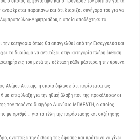
ου, ο οποίος εμφανίστηκε και ο Πρόεδρος τον ρώτησε για τα
 αναφέρεται παραπάνω και ότι διορίζει συνήγορο του για να
 Λαμπροπούλου-Δημητριάδου, η οποία αποδέχτηκε το
ι την κατηγορία όπως θα απαγγελθεί από την Εισαγγελέα και
χει το δικαίωμα να αντιτάξει στην κατηγορία πλήρη έκθεση
αρατηρήσεις του μετά την εξέταση κάθε μάρτυρα ή την έρευνα
κος Αλίμου Αττικής, η οποία δήλωσε ότι παρίσταται ως
 € με επιφύλαξη για την ηθική βλάβη που της προκάλεσαν οι
 της τον παρόντα δικηγόρο Διονύσιο ΜΠΑΡΑΤΗ, ο οποίος
πο με αριθμό … για τα τέλη της παράστασης και συζήτησης
ρο, ανέπτυξε την έκθεση της έφεσης και πρότεινε να γίνει