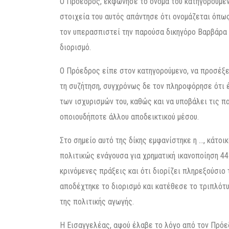
Ο Πρόεδρος, εκφώνησε το όνομα του κατηγορουμέν
στοιχεία του αυτός απάντησε ότι ονομάζεται όπως
τον υπερασπιστεί την παρούσα δικηγόρο Βαρβάρα
διορισμό.
Ο Πρόεδρος είπε στον κατηγορούμενο, να προσέξε
τη συζήτηση, συγχρόνως δε τον πληροφόρησε ότι έ
των ισχυρισμών του, καθώς και να υποβάλει τις π
οποιουδήποτε άλλου αποδεικτικού μέσου.
Στο σημείο αυτό της δίκης εμφανίστηκε η …, κάτοι
πολιτικώς ενάγουσα για χρηματική ικανοποίηση 44
κρινόμενες πράξεις και ότι διορίζει πληρεξούσιο
αποδέχτηκε το διορισμό και κατέθεσε το τριπλότυ
της πολιτικής αγωγής.
Η Εισαγγελέας, αφού έλαβε το λόγο από τον Πρόεδ