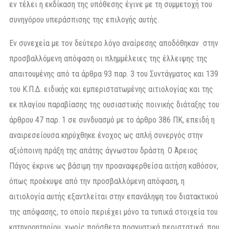
εν τέλει η εκδίκαση της υπόθεσης έγινε με τη συμμετοχή του
συνηγόρου υπεράσπισης της επιλογής αυτής.
Εν συνεχεία με τον δεύτερο λόγο αναίρεσης αποδόθηκαν στην
προσβαλλόμενη απόφαση οι πλημμέλειες της έλλειψης της
απαιτουμένης από τα άρθρα 93 παρ. 3 του Συντάγματος και 139
του Κ.Π.Δ. ειδικής και εμπεριστατωμένης αιτιολογίας και της
εκ πλαγίου παραβίασης της ουσιαστικής ποινικής διάταξης του
άρθρου 47 παρ. 1 σε συνδυασμό με το άρθρο 386 ΠΚ, επειδή η
αναιρεσείουσα κηρύχθηκε ένοχος ως απλή συνεργός στην
αξιόποινη πράξη της απάτης άγνωστου δράστη. Ο Άρειος
Πάγος έκρινε ως βάσιμη την προαναφερθείσα αιτήση καθόσον,
όπως προέκυψε από την προσβαλλόμενη απόφαση, η
αιτιολογία αυτής εξαντλείται στην επανάληψη του διατακτικού
της απόφασης, το οποίο περιέχει μόνο τα τυπικά στοιχεία του
κατηγορητηρίου, χωρίς πρόσθετα πραγματικά περιστατικά, που