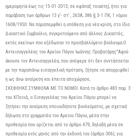
ημερομηνία έως τις 15-01-2013, σε εφάπαξ τοιαύτη), ήτοι για
παράβαση των άρθρων 13 γ’- στ’ , 263Α, 386 § 3-1 ΠΚ, 1 νόμου
1608/1950. Να παραπεμφθεί η υπόθεση για νέα κρίση, στο ίδιο
Δικαστικό Συμβούλιο, συγκροτούμενο από άλλους Δικαστές,
εκτός εκείνων που εξέδωσαν το προσβαλλόμενο βούλευμα.Ο
Αντεισαγγελέας του Αρείου Πάγου Ιωάννης Προβατάρης”Αφού
άκουσε τον Αντεισαγγελέα, που ανέφερε ότι δεν συντάσσεται
με την παραπάνω εισαγγελική πρόταση, ζήτησε να απορριφθεί
η ως άνω αναίρεση και έπειτα αποχώρησε,
ΣΚΕΦΘΗΚΕ ΣΥΜΦΩΝΑ ΜΕ ΤΟ ΝΟΜΟI. Κατά το άρθρο 483 παρ. 3
του ΚΠοινΔ, ο Εισαγγελέας του Αρείου Πάγου μπορεί να
ζητήσει την αναίρεση οποιουδήποτε βουλεύματος, με σχετική
δήλωση στο γραμματέα του Αρείου Πάγου, μέσα στην
προθεσμία που ορίζεται από το άρθρο 479, δηλαδή μέσα σε
προθεσμία ενός μηνός από την έκδοσή του (άρθρο 306), για