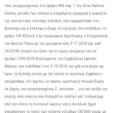
τους αναφερόμενους στο άρθρο 484 παρ. 1 του ίδιου Κώδικα
λόγους, μεταξύ των οποίων η εσφαλμένη εφαρμογή ή ερμηνεία
της ουσιαστικής ποινικής διάταξης που εφαρμόστηκε στο
βούλευμα και η έλλειψη ειδικής αιτιολογίας που επιβάλλει το
άρθρο 139 ΚΠοινΔ.Στην προκείμενη περίπτωση, ο Εισαγγελέας
του Αρείου Πάγου με την κρινόμενη από 5-11-2018 (αρ. εκθ.
59/2018) αίτησή του ζητεί την εν μέρει αναίρεση του υπ’
αριθμό 1549/2018 Βουλεύματος του Συμβουλίου Εφετών
Αθηνών, που εκδόθηκε στις 5-10-2018, και μάλιστα μόνον ως
προς τη διάταξη αυτού, με την οποία το ανωτέρω Συμβούλιο
αποφάνθηκε, ότι πρέπει να παύσει οριστικά η ποινική δίωξη
σε βάρος του κατηγορουμένου Z., κατοίκου …, για την πράξη της
απάτης από υπαίτιο που διαπράττει απάτες κατ’ επάγγελμα,
από την οποία το συνολικό όφελος και η συνολική ζημία
υπερβαίνουν το ποσό των τριάντα χιλιάδων (30.000) ευρώ, με