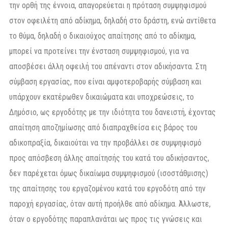
την ορθή της έννοια, απαγορεύεται η πρόταση συμψηφισμού
στον οφειλέτη από αδίκημα, δηλαδή στο δράστη, ενώ αντίθετα
το θύμα, δηλαδή ο δικαιούχος απαίτησης από το αδίκημα,
μπορεί να προτείνει την ένσταση συμψηφισμού, για να
αποσβέσει άλλη οφειλή του απέναντι στον αδικήσαντα. Στη
σύμβαση εργασίας, που είναι αμφοτεροβαρής σύμβαση και
υπάρχουν εκατέρωθεν δικαιώματα και υποχρεώσεις, το
Δημόσιο, ως εργοδότης με την ιδιότητα του δανειστή, έχοντας
απαίτηση αποζημίωσης από διαπραχθείσα εις βάρος του
αδικοπραξία, δικαιούται να την προβάλλει σε συμψηφισμό
προς απόσβεση άλλης απαίτησής του κατά του αδικήσαντος,
δεν παρέχεται όμως δικαίωμα συμψηφισμού (ισοστάθμισης)
της απαίτησης του εργαζομένου κατά του εργοδότη από την
παροχή εργασίας, όταν αυτή προήλθε από αδίκημα. Άλλωστε,
όταν ο εργοδότης παραπλανάται ως προς τις γνώσεις και