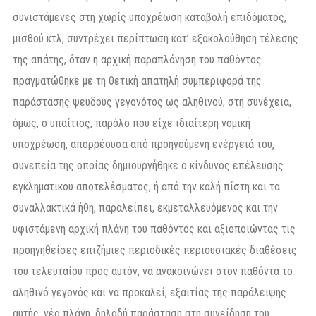
συνιστάμενες στη χωρίς υποχρέωση καταβολή επιδόματος,
μισθού κτλ, συντρέχει περίπτωση κατ’ εξακολούθηση τέλεσης
της απάτης, όταν η αρχική παραπλάνηση του παθόντος
πραγματώθηκε με τη θετική απατηλή συμπεριφορά της
παράστασης ψευδούς γεγονότος ως αληθινού, στη συνέχεια,
όμως, ο υπαίτιος, παρόλο που είχε ιδιαίτερη νομική
υποχρέωση, απορρέουσα από προηγούμενη ενέργειά του,
συνεπεία της οποίας δημιουργήθηκε ο κίνδυνος επέλευσης
εγκληματικού αποτελέσματος, ή από την καλή πίστη και τα
συναλλακτικά ήθη, παραλείπει, εκμεταλλευόμενος και την
υφιστάμενη αρχική πλάνη του παθόντος και αξιοποιώντας τις
προηγηθείσες επιζήμιες περιοδικές περιουσιακές διαθέσεις
του τελευταίου προς αυτόν, να ανακοινώνει στον παθόντα το
αληθινό γεγονός και να προκαλεί, εξαιτίας της παράλειψης
αυτής, νέα πλάνη, δηλαδή παράσταση στη συνείδηση του