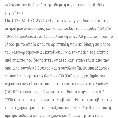
ενέργεια του δράστη”, στην αθέμιτη παρασιώπηση αληθών
γεγονότων.
ΓΙΑ ΤΟΥΣ ΛΟΓΟΥΣ ΑΥΤΟΥΣΠροτείνω: να γίνει δεκτή η ανωτέρω
αίτησή μου αναιρέσεως και να αναιρεθεί το υπ’ αριθμ. 1549/5-
10-2018 βούλευμα του Συμβουλίου Εφετών Αθηνών, ως προς το
μέρος με το οποίο έπαυσε οριστικά η ποινική δίωξη σε βάρος
του κατηγορουμένου Z., κατοίκου …, για την πράξη της απάτης
από υπαίτιο που διαπράττει απάτες κατ’ επάγγελμα, από την
οποία το συνολικό όφελος και η συνολική ζημία, υπερβαίνουν
το ποσό των τριάντα χιλιάδων (30.000) ευρώ, με ζημία του
Δημοσίου ανωτέρα του ποσού των εκατόν πενήντα χιλιάδων
(150.000) ευρώ, φερομένη ως τελεσθείσα στην … στις 5-6-
1995 (αφού προηγουμένως το Συμβούλιο Εφετών μετέβαλε τον
νομικό χαρακτηρισμό της πράξεως από εξακολουθητική απάτη,
πραγματωθείσα επί μακρό χρόνο και δη από την ανωτέρω