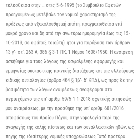
τελεσθείσα στην … στις 5-6-1995 (το Συμβούλιο Εφετών
προηγουμένως μετέβαλε τον νομικό χαρακτηρισμό της
πράξεως από εξακολουθητική απάτη, πραγματωθείσα επί
μακρό χρόνο και δη από την ανωτέρω ημερομηνία έως τις 15-
10-2013, σε εφάπαξ τοιαύτη), ήτοι για παράβαση των άρθρων
13 γ’- στ’, 263 Α, 386 § 3-1 ΠΚ, 1 Νόμου 1608/1950. Η αναίρεση
ασκήθηκε για τους λόγους της εσφαλμένης εφαρμογής και
ερμηνείας ουσιαστικής ποινικής διατάξεως και της ελλείψεως
ειδικής αιτιολογίας (άρθρο 484 § 1β’- δ’ ΚΠΔ), ως προς δε την
βασιμότητα των λόγων αναιρέσεως αναφέρομαι στο
περιεχόμενο της υπ’ αριθμ. 59/5-1 1-2018 σχετικής αιτήσεώς
μου αναιρέσεως, με την προσθήκη της υπ’ αριθμ. 681/2016
αποφάσεως του Αρείου Πάγου, στην νομολογία περί της
αναγωγής της καλής πίστεως και των συναλλακτικών ηθών, ως
πηγής της ιδιαίτερης νομικής υποχρεώσεως “από προτέρα