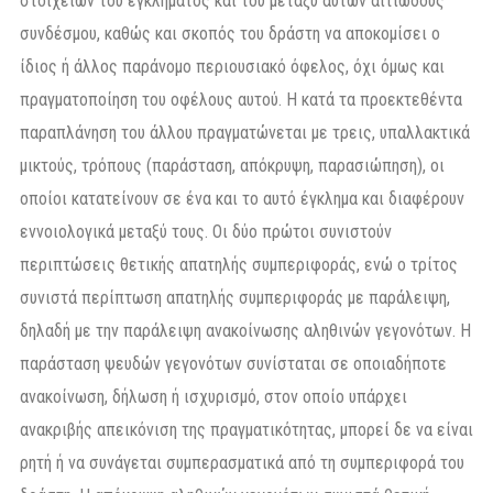
στοιχείων του εγκλήματος και του μεταξύ αυτών αιτιώδους
συνδέσμου, καθώς και σκοπός του δράστη να αποκομίσει ο
ίδιος ή άλλος παράνομο περιουσιακό όφελος, όχι όμως και
πραγματοποίηση του οφέλους αυτού. Η κατά τα προεκτεθέντα
παραπλάνηση του άλλου πραγματώνεται με τρεις, υπαλλακτικά
μικτούς, τρόπους (παράσταση, απόκρυψη, παρασιώπηση), οι
οποίοι κατατείνουν σε ένα και το αυτό έγκλημα και διαφέρουν
εννοιολογικά μεταξύ τους. Οι δύο πρώτοι συνιστούν
περιπτώσεις θετικής απατηλής συμπεριφοράς, ενώ ο τρίτος
συνιστά περίπτωση απατηλής συμπεριφοράς με παράλειψη,
δηλαδή με την παράλειψη ανακοίνωσης αληθινών γεγονότων. Η
παράσταση ψευδών γεγονότων συνίσταται σε οποιαδήποτε
ανακοίνωση, δήλωση ή ισχυρισμό, στον οποίο υπάρχει
ανακριβής απεικόνιση της πραγματικότητας, μπορεί δε να είναι
ρητή ή να συνάγεται συμπερασματικά από τη συμπεριφορά του