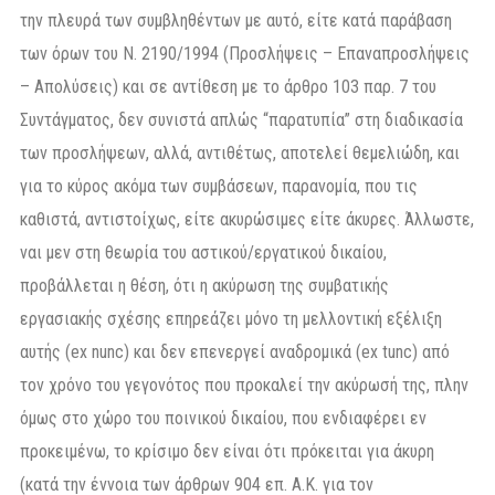
την πλευρά των συμβληθέντων με αυτό, είτε κατά παράβαση
των όρων του Ν. 2190/1994 (Προσλήψεις – Επαναπροσλήψεις
– Απολύσεις) και σε αντίθεση με το άρθρο 103 παρ. 7 του
Συντάγματος, δεν συνιστά απλώς “παρατυπία” στη διαδικασία
των προσλήψεων, αλλά, αντιθέτως, αποτελεί θεμελιώδη, και
για το κύρος ακόμα των συμβάσεων, παρανομία, που τις
καθιστά, αντιστοίχως, είτε ακυρώσιμες είτε άκυρες. Άλλωστε,
ναι μεν στη θεωρία του αστικού/εργατικού δικαίου,
προβάλλεται η θέση, ότι η ακύρωση της συμβατικής
εργασιακής σχέσης επηρεάζει μόνο τη μελλοντική εξέλιξη
αυτής (ex nunc) και δεν επενεργεί αναδρομικά (ex tunc) από
τον χρόνο του γεγονότος που προκαλεί την ακύρωσή της, πλην
όμως στο χώρο του ποινικού δικαίου, που ενδιαφέρει εν
προκειμένω, το κρίσιμο δεν είναι ότι πρόκειται για άκυρη
(κατά την έννοια των άρθρων 904 επ. Α.Κ. για τον