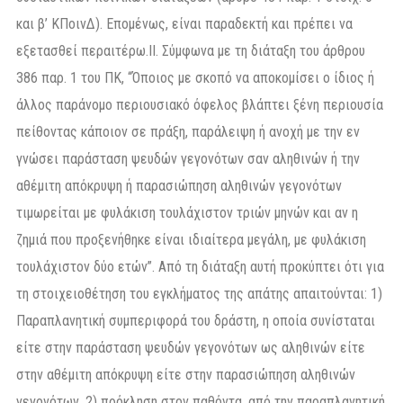
και β’ ΚΠοινΔ). Επομένως, είναι παραδεκτή και πρέπει να
εξετασθεί περαιτέρω.II. Σύμφωνα με τη διάταξη του άρθρου
386 παρ. 1 του ΠΚ, “Όποιος με σκοπό να αποκομίσει ο ίδιος ή
άλλος παράνομο περιουσιακό όφελος βλάπτει ξένη περιουσία
πείθοντας κάποιον σε πράξη, παράλειψη ή ανοχή με την εν
γνώσει παράσταση ψευδών γεγονότων σαν αληθινών ή την
αθέμιτη απόκρυψη ή παρασιώπηση αληθινών γεγονότων
τιμωρείται με φυλάκιση τουλάχιστον τριών μηνών και αν η
ζημιά που προξενήθηκε είναι ιδιαίτερα μεγάλη, με φυλάκιση
τουλάχιστον δύο ετών”. Από τη διάταξη αυτή προκύπτει ότι για
τη στοιχειοθέτηση του εγκλήματος της απάτης απαιτούνται: 1)
Παραπλανητική συμπεριφορά του δράστη, η οποία συνίσταται
είτε στην παράσταση ψευδών γεγονότων ως αληθινών είτε
στην αθέμιτη απόκρυψη είτε στην παρασιώπηση αληθινών
γεγονότων, 2) πρόκληση στον παθόντα, από την παραπλανητική