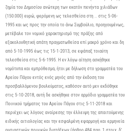
ζημία του Δημοσίου ανώτερη των εκατόν πενήντα χιλιάδων
(150.000) ευρώ, φερόμενη ως τελεσθείσα στη … στις 5-06-
1995 και ως προς την οποία το άνω Συμβούλιο, προηγουμένως,
μετέβαλε τον νομικό χαρακτηρισμό της πράξης από
εξακολουθητική απάτη πραγματωθείσα επί μακρό χρόνο και δη
από 5-10-1995 έως τις 15-1-2013, σε εφάπαξ τοιαύτη
τελεσθείσα στις 5-6-1995. Η εν λόγω αίτηση ασκήθηκε
νομότυπα και εμπρόθεσμα, ήτοι με δήλωση στο γραμματέα του
Αρείου Πάγου εντός ενός μηνός από την έκδοση του
προσβαλλόμενου βουλεύματος, καθόσον αυτό μεν εκδόθηκε
στις 5-10-2018, αυτή δε ασκήθηκε στον αρμόδιο γραμματέα του
Ποινικού τμήματος του Αρείου Πάγου στις 5-11-2018 και
περιέχει ως λόγους αναίρεσης την έλλειψη της απαιτούμενης
ειδικής αιτιολογίας και την εσφαλμένη εφαρμογή και ερμηνεία
ουσιαστικών ποινικών διατάξεων (άρθρο 484 παρ. 1 στοιχ. δ’