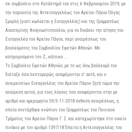
σε συμβούλιο στο Κατάστημά του στις 6 Φεβρουαρίου 2019, με
την παρουσία της Αντεισαγγελέως του Αρείου Πάγου Όλγας
Σμυρλή (γιατί κωλύεται η Εισαγγελέας) και της Γραμματέως
Αικατερίνης Αναγνωστοπούλου, για να δικάσει την αίτηση του
Εισαγγελέα του Αρείου Πάγου, περί αναιρέσεως του
βουλεύματος του Συμβουλίου Εφετών Αθηνών. Με
κατηγορούμενο τον Z., κάτοικο ….
Το Συμβούλιο Εφετών Αθηνών, με το ως άνω βούλευμά του
διέταξε όσα λεπτομερώς αναφέρονται σ’ αυτό, και ο
αναιρεσείων Εισαγγελέας του Αρείου Πάγου ζητά τώρα την
αναίρεση αυτού, για τους λόγους που αναφέρονται στην με
αριθμό και ημερομηνία 59/5-11-2018 έκθεση αναιρέσεως, η
οποία συντάχθηκε ενώπιον του Γραμματέως του Ποινικού
Τμήματος του Αρείου Πάγου Γ. Σ. και καταχωρίστηκε στο οικείο
πινάκιο με τον αριθμό 1397/18.Έπειτα η Αντεισαγγελέας του