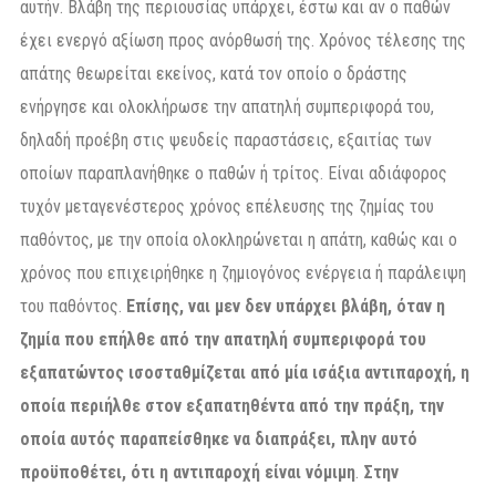
αυτήν. Βλάβη της περιουσίας υπάρχει, έστω και αν ο παθών
έχει ενεργό αξίωση προς ανόρθωσή της. Χρόνος τέλεσης της
απάτης θεωρείται εκείνος, κατά τον οποίο ο δράστης
ενήργησε και ολοκλήρωσε την απατηλή συμπεριφορά του,
δηλαδή προέβη στις ψευδείς παραστάσεις, εξαιτίας των
οποίων παραπλανήθηκε ο παθών ή τρίτος. Είναι αδιάφορος
τυχόν μεταγενέστερος χρόνος επέλευσης της ζημίας του
παθόντος, με την οποία ολοκληρώνεται η απάτη, καθώς και ο
χρόνος που επιχειρήθηκε η ζημιογόνος ενέργεια ή παράλειψη
του παθόντος.
Επίσης, ναι μεν δεν υπάρχει βλάβη, όταν η
ζημία που επήλθε από την απατηλή συμπεριφορά του
εξαπατώντος ισοσταθμίζεται από μία ισάξια αντιπαροχή, η
οποία περιήλθε στον εξαπατηθέντα από την πράξη, την
οποία αυτός παραπείσθηκε να διαπράξει, πλην αυτό
προϋποθέτει, ότι η αντιπαροχή είναι νόμιμη
.
Στην