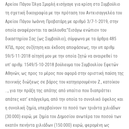
Αρείου Πάγου Όλγα Σμυρλή εισήγαγε για κρίση στο Συμβούλιο
τη σχετική δικογραφία με την πρόταση του Αντεισαγγελέα του
Αρείου Πάγου Ιωάννη Προβατάρη με αριθμό 3/7-1-2019, στην
οποία αναφέρονται τα ακόλουθα:”Εισάγω ενώπιον του
δικαστηρίου Σας (ως Συμβούλιο), σύμφωνα με τα άρθρα 485
ΚΠΔ, προς συζήτηση και έκδοση αποφάσεως, την υπ αριθμ.
59/5-11-2018 αίτησή μου με την οποία ζητώ να αναιρεθεί το
υπ’ αριθμ. 1549/5-10-2018 βούλευμα του Συμβουλίου Εφετών
Αθηνών, ως προς το μέρος που αφορά στην οριστική παύση της
ποινικής διώξεως σε βάρος του κατηγορουμένου Z., κατοίκου
…, για την πράξη της απάτης από υπαίτιο που διαπράττει
απάτες κατ’ επάγγελμα, από την οποία το συνολικό όφελος και
η συνολική ζημία, υπερβαίνουν το ποσό των τριάντα χιλιάδων
(30.000) ευρώ, με ζημία του Δημοσίου ανωτέρα του ποσού των
εκατόν πενήντα χιλιάδων (150.000) ευρώ, φερομένη ως