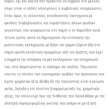
παρόν, όχι και εκείνα που πρόκειται να συμβούν στο μέλλον,
όπως είναι οι απλές υποσχέσεις ή συμβατικές υποχρεώσεις.
Όταν, όμως, οι τελευταίες συνοδεύονται ταυτόχρονα με
ψευδείς διαβεβαιώσεις και παραστάσεις άλλων ψευδών
γεγονότων, που αναφέρονται στο παρόν ή το παρελθόν κατά
τέτοιο τρόπο, ώστε να δημιουργούν την εντύπωση της
μελλοντικής εκπλήρωσης με βάση την εμφανιζόμενη ήδη στο
παρόν ψευδή κατάσταση πραγμάτων από τον δράστη, που έχει
ειλημμένη την απόφαση να μην εκπληρώσει την υποχρέωσή
του, τότε θεμελιώνεται το έγκλημα της απάτης. Περιουσία
νοείται το σύνολο των οικονομικών αγαθών του προσώπου που
έχουν χρηματική αξία, βλάβη δε της περιουσίας είναι η μείωση
αυτής, δηλαδή η επί έλαττον διαφορά μεταξύ της χρηματικής
αξίας, την οποία είχε προ της διάθεσης που προκλήθηκε με την
απατηλή συμπεριφορά και εκείνης που απέμεινε μετά από