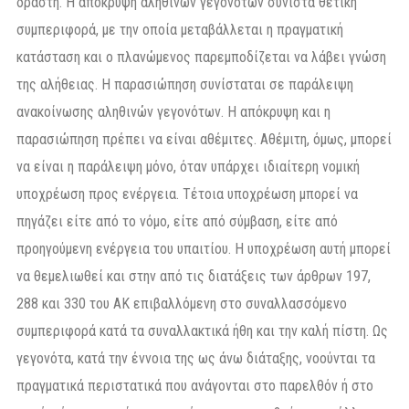
δράστη. Η απόκρυψη αληθινών γεγονότων συνιστά θετική
συμπεριφορά, με την οποία μεταβάλλεται η πραγματική
κατάσταση και ο πλανώμενος παρεμποδίζεται να λάβει γνώση
της αλήθειας. Η παρασιώπηση συνίσταται σε παράλειψη
ανακοίνωσης αληθινών γεγονότων. Η απόκρυψη και η
παρασιώπηση πρέπει να είναι αθέμιτες. Αθέμιτη, όμως, μπορεί
να είναι η παράλειψη μόνο, όταν υπάρχει ιδιαίτερη νομική
υποχρέωση προς ενέργεια. Τέτοια υποχρέωση μπορεί να
πηγάζει είτε από το νόμο, είτε από σύμβαση, είτε από
προηγούμενη ενέργεια του υπαιτίου. Η υποχρέωση αυτή μπορεί
να θεμελιωθεί και στην από τις διατάξεις των άρθρων 197,
288 και 330 του ΑΚ επιβαλλόμενη στο συναλλασσόμενο
συμπεριφορά κατά τα συναλλακτικά ήθη και την καλή πίστη. Ως
γεγονότα, κατά την έννοια της ως άνω διάταξης, νοούνται τα
πραγματικά περιστατικά που ανάγονται στο παρελθόν ή στο