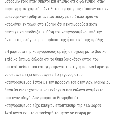
μοτοσυκλέτας ήταν σβηστά και επίσης ότι ο φωτισμός στην
περιοχή ήταν χαμηλός. Αντίθετα οι μαρτυρίες κάποιων εκ των
αστυνομικών κρίθηκαν αντιφατικές, με το δικαστήριο να
καταλήγει εν τέλει στο εύρημα ότι η κατηγορούσα αρχή
απέτυχε να αποδείξει ευθύνη του κατηγορουμένου υπό την
έννοια της αλόγιστης, απερίσκεπτης ή επικίνδυνης πράξης.
«Η μαρτυρία της κατηγορούσας αρχής σε σχέση με το βασικό
επίδικο ζήτημα, δηλαδή ότι το θύμα βρισκόταν εντός του
οπτικού πεδίου του κατηγορουμένου τη στιγμή που εκκίνησε για
να στρίψει, έχει απορριφθεί. Το γεγονός ότι ο
κατηγορούμενος έστρεψε την προσοχή του στην Αρχ. Μακαρίου
όπου θα εισερχόταν, είναι ενέργεια που εύλογα αναμένεται
από έναν οδηγό. Δεν μπορεί να θεωρηθεί ότι ο
κατηγορούμενος είχε καθήκον επόπτευσης της λεωφόρου
Αναλιόντα ενώ το αυτοκίνητό του ήταν σε κίνηση με