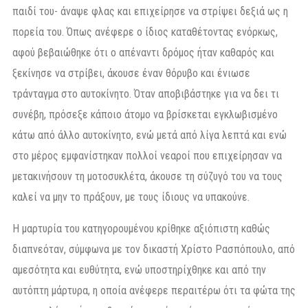
παιδί του- άναψε φλας και επιχείρησε να στρίψει δεξιά ως η
πορεία του. Όπως ανέφερε ο ίδιος καταθέτοντας ενόρκως,
αφού βεβαιώθηκε ότι ο απέναντι δρόμος ήταν καθαρός και
ξεκίνησε να στρίβει, άκουσε έναν θόρυβο και ένιωσε
τράνταγμα στο αυτοκίνητο. Όταν αποβιβάστηκε για να δει τι
συνέβη, πρόσεξε κάποιο άτομο να βρίσκεται εγκλωβισμένο
κάτω από άλλο αυτοκίνητο, ενώ μετά από λίγα λεπτά και ενώ
στο μέρος εμφανίστηκαν πολλοί νεαροί που επιχείρησαν να
μετακινήσουν τη μοτοσυκλέτα, άκουσε τη σύζυγό του να τους
καλεί να μην το πράξουν, με τους ίδιους να υπακούνε.
Η μαρτυρία του κατηγορουμένου κρίθηκε αξιόπιστη καθώς
διαπνεόταν, σύμφωνα με τον δικαστή Χρίστο Ρασπόπουλο, από
αμεσότητα και ευθύτητα, ενώ υποστηρίχθηκε και από την
αυτόπτη μάρτυρα, η οποία ανέφερε περαιτέρω ότι τα φώτα της