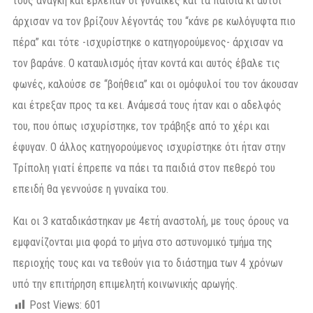
τους ανάγκη και έβλεπαν οι γυναίκες και τα παιδιά κι αυτοί
άρχισαν να τον βρίζουν λέγοντάς του “κάνε ρε κωλόγυφτα πιο
πέρα” και τότε -ισχυρίστηκε ο κατηγορούμενος- άρχισαν να
τον βαράνε. Ο καταυλισμός ήταν κοντά και αυτός έβαλε τις
φωνές, καλούσε σε “βοήθεια” και οι ομόφυλοί του τον άκουσαν
και έτρεξαν προς τα κει. Ανάμεσά τους ήταν και ο αδελφός
του, που όπως ισχυρίστηκε, τον τράβηξε από το χέρι και
έφυγαν. Ο άλλος κατηγορούμενος ισχυρίστηκε ότι ήταν στην
Τρίπολη γιατί έπρεπε να πάει τα παιδιά στον πεθερό του
επειδή θα γεννούσε η γυναίκα του.
Και οι 3 καταδικάστηκαν με 4ετή αναστολή, με τους όρους να
εμφανίζονται μια φορά το μήνα στο αστυνομικό τμήμα της
περιοχής τους και να τεθούν για το διάστημα των 4 χρόνων
υπό την επιτήρηση επιμελητή κοινωνικής αρωγής.
Post Views:
601